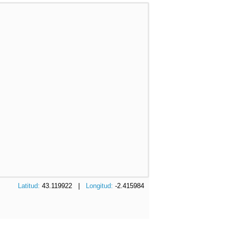
Latitud:
43.119922 |
Longitud:
-2.415984