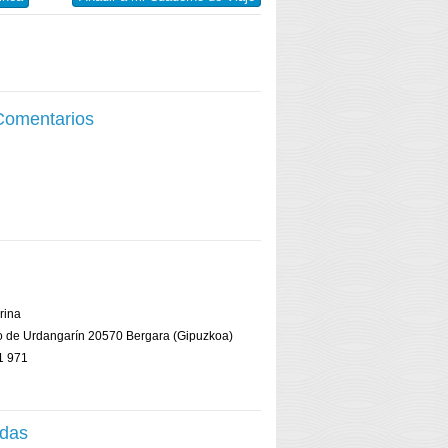
 Comentarios
rina
eo de Urdangarín 20570 Bergara (Gipuzkoa)
1 971
adas