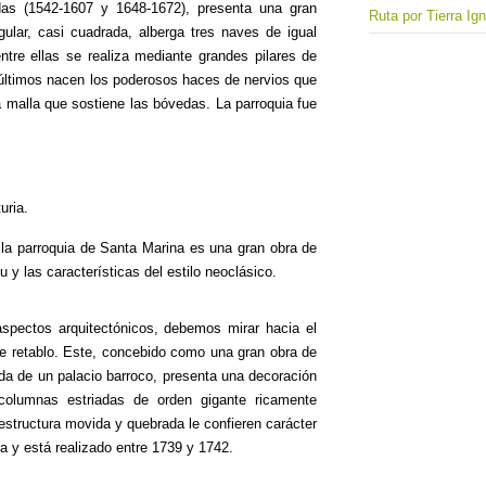
das (1542-1607 y 1648-1672), presenta una gran
Ruta por Tierra Ig
ngular, casi cuadrada, alberga tres naves de igual
entre ellas se realiza mediante grandes pilares de
os últimos nacen los poderosos haces de nervios que
 malla que sostiene las bóvedas. La parroquia fue
uria.
 la parroquia de Santa Marina es una gran obra de
 y las características del estilo neoclásico.
spectos arquitectónicos, debemos mirar hacia el
te retablo. Este, concebido como una gran obra de
da de un palacio barroco, presenta una decoración
 columnas estriadas de orden gigante ricamente
estructura movida y quebrada le confieren carácter
ta y está realizado entre 1739 y 1742.