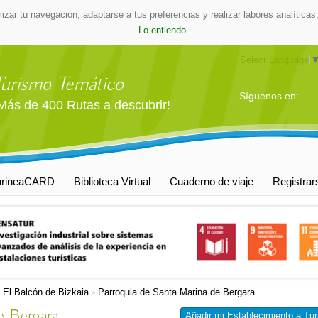
mizar tu navegación, adaptarse a tus preferencias y realizar labores analític
Lo entiendo
Select Language
Turismo Temático
Síguenos en:
Más de 400 Rutas a descubrir!
urineaCARD
Biblioteca Virtual
Cuaderno de viaje
Registrar
El Balcón de Bizkaia
Parroquia de Santa Marina de Bergara
»
»
e Bergara
Añadir mi Establecimiento a Tur