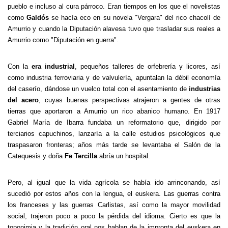
pueblo e incluso al cura párroco. Eran tiempos en los que el novelistas
como
Galdós
se hacía eco en su novela "Vergara" del rico chacolí de
Amurrio y cuando la Diputación alavesa tuvo que trasladar sus reales a
Amurrio como "Diputación en guerra".
Con la
era industrial
, pequeños talleres de orfebrería y licores, así
como industria ferroviaria y de valvulería, apuntalan la débil economía
del caserío, dándose un vuelco total con el asentamiento de
industrias
del acero
, cuyas buenas perspectivas atrajeron a gentes de otras
tierras que aportaron a Amurrio un rico abanico humano. En 1917
Gabriel María de Ibarra fundaba un reformatorio que, dirigido por
terciarios capuchinos, lanzaría a la calle estudios psicológicos que
traspasaron fronteras; años más tarde se levantaba el Salón de la
Catequesis y doña
Fe Tercilla
abría un hospital.
Pero, al igual que la vida agrícola se había ido arrinconando, así
sucedió por estos años con la lengua, el euskera. Las guerras contra
los franceses y las guerras Carlistas, así como la mayor movilidad
social, trajeron poco a poco la pérdida del idioma. Cierto es que la
toponimia y la tradición oral nos hablan de la impronta del euskera en