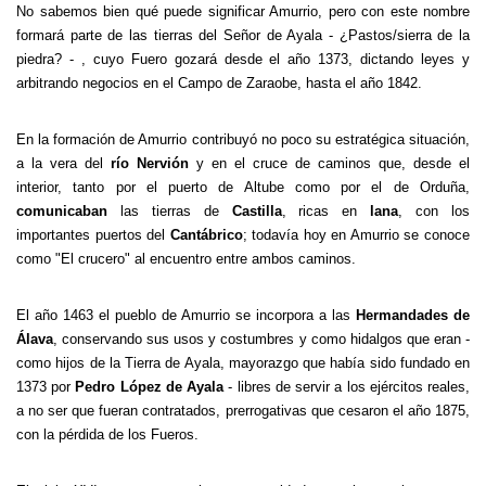
No sabemos bien qué puede significar Amurrio, pero con este nombre
formará parte de las tierras del Señor de Ayala - ¿Pastos/sierra de la
piedra? - , cuyo Fuero gozará desde el año 1373, dictando leyes y
arbitrando negocios en el Campo de Zaraobe, hasta el año 1842.
En la formación de Amurrio contribuyó no poco su estratégica situación,
a la vera del
río Nervión
y en el cruce de caminos que, desde el
interior, tanto por el puerto de Altube como por el de Orduña,
comunicaban
las tierras de
Castilla
, ricas en
lana
, con los
importantes puertos del
Cantábrico
; todavía hoy en Amurrio se conoce
como "El crucero" al encuentro entre ambos caminos.
El año 1463 el pueblo de Amurrio se incorpora a las
Hermandades de
Álava
, conservando sus usos y costumbres y como hidalgos que eran -
como hijos de la Tierra de Ayala, mayorazgo que había sido fundado en
1373 por
Pedro López de Ayala
- libres de servir a los ejércitos reales,
a no ser que fueran contratados, prerrogativas que cesaron el año 1875,
con la pérdida de los Fueros.