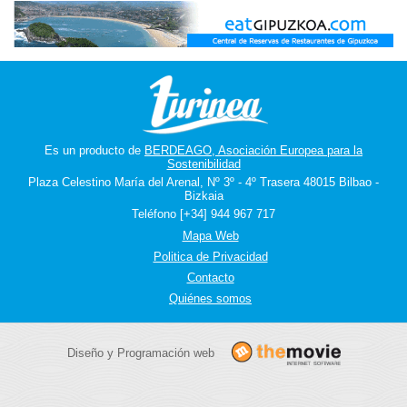
Es un producto de
BERDEAGO, Asociación Europea para la
Sostenibilidad
Plaza Celestino María del Arenal, Nº 3º - 4º Trasera 48015 Bilbao -
Bizkaia
Teléfono [+34] 944 967 717
Mapa Web
Politica de Privacidad
Contacto
Quiénes somos
Diseño y Programación web