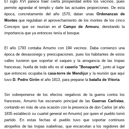
El siglo XVI parece traer cierta prosperidad entre los vecinos, pues
permite agrandar el templo y darle las actuales proporciones. De esta
época, concretamente del año 1570, datan unas
Ordenanzas de
Montes
que regulaban el aprovechamiento de los montes de los cinco
Concejos que se reunían en el
Campo de Armuru
, denotando la
importancia que ya entonces tenía el bosque.
El año 1793 contaba Amurrio con 194 vecinos. Daba comienzo una
época de desasosiego y preocupaciones, pues los habitantes de estos
valles tuvieron que soportar el saqueo y la arrogancia de las tropas
francesas; huella de todo ello es el
caserío "Bonaparte"
, junto al lugar
que entonces ocupaba la
casa-torre de Mendijur
y la reunión que aquí
tuvo
D. Pedro Girón
el año 1813, para preparar la
batalla de Vitoria
.
Sin sobreponerse de los efectos negativos de la guerra contra los
franceses, Amurrio fue escenario principal de las
Guerras Carlistas
,
contando en más de una ocasión con la presencia de don Carlos (el año
1835 estableció su cuartel general en Amurrio) por quien el pueblo tomó
partido. En estas fechas el pueblo tuvo que soportar continuos
atropellos de las tropas isabelinas, que encarcelan a los regidores del