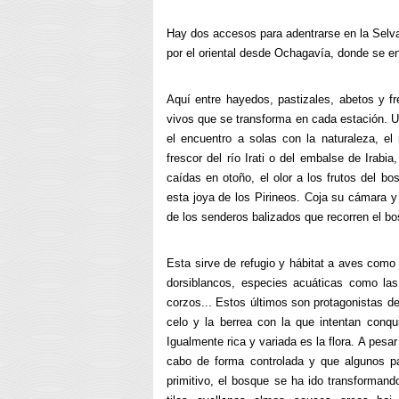
Hay dos accesos para adentrarse en la Selva 
por el oriental desde Ochagavía, donde se e
Aquí entre hayedos, pastizales, abetos y f
vivos que se transforma en cada estación. U
el encuentro a solas con la naturaleza, el
frescor del río Irati o del embalse de Irabi
caídas en otoño, el olor a los frutos del b
esta joya de los Pirineos. Coja su cámara 
de los senderos balizados que recorren el b
Esta sirve de refugio y hábitat a aves como 
dorsiblancos, especies acuáticas como las
corzos... Estos últimos son protagonistas de
celo y la berrea con la que intentan conq
Igualmente rica y variada es la flora. A pesa
cabo de forma controlada y que algunos p
primitivo, el bosque se ha ido transforman