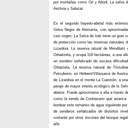
por montañas como Ori y Abodi. La selva de
Aezkoa y Salazar.
Es el segundo hayedo-abetal más extenso
Selva Negra de Alemania, con aproximada
casi virgen. La Selva de Irati tiene un gran v
de protección como las reservas naturales de
Lizardoia. La reserva ratural de Mendilat
Orbaitzeta, y ocupa 119 hectáreas, a una al
un sendero señalizado de escasa dificulta
Orbaizeta. La reserva natural de Tristuib
Petxuberro, en Hiriberri/Villanueva de Aezko
de Lizardoia en el monte La Cuestión, a una
paraje de mayor interés ecológico de la Sel
abetos. Puede aproximarse a ella a través d
como la senda de Contrasario que arranca 
bordear este remanso de agua siguiendo por
de senderos señalizados de distintos nive
visitante por otros rincones del bosque reg
año.