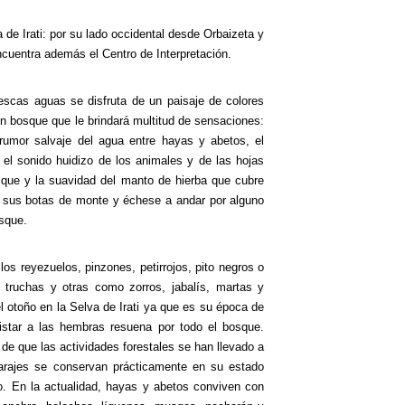
de Irati: por su lado occidental desde Orbaizeta y
ncuentra además el Centro de Interpretación.
rescas aguas se disfruta de un paisaje de colores
n bosque que le brindará multitud de sensaciones:
 rumor salvaje del agua entre hayas y abetos, el
a, el sonido huidizo de los animales y de las hojas
osque y la suavidad del manto de hierba que cubre
y sus botas de monte y échese a andar por alguno
osque.
los reyezuelos, pinzones, petirrojos, pito negros o
 truchas y otras como zorros, jabalís, martas y
l otoño en la Selva de Irati ya que es su época de
uistar a las hembras resuena por todo el bosque.
r de que las actividades forestales se han llevado a
arajes se conservan prácticamente en su estado
do. En la actualidad, hayas y abetos conviven con