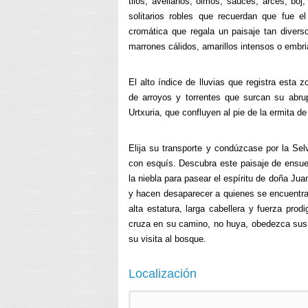
tilos, avellanos, olmos, sauces, arces, bo
solitarios robles que recuerdan que fue e
cromática que regala un paisaje tan diver
marrones cálidos, amarillos intensos o embr
El alto índice de lluvias que registra esta 
de arroyos y torrentes que surcan su abrup
Urtxuria, que confluyen al pie de la ermita de 
Elija su transporte y condúzcase por la Selv
con esquís. Descubra este paisaje de ensu
la niebla para pasear el espíritu de doña Ju
y hacen desaparecer a quienes se encuentra
alta estatura, larga cabellera y fuerza prod
cruza en su camino, no huya, obedezca sus 
su visita al bosque.
Localización