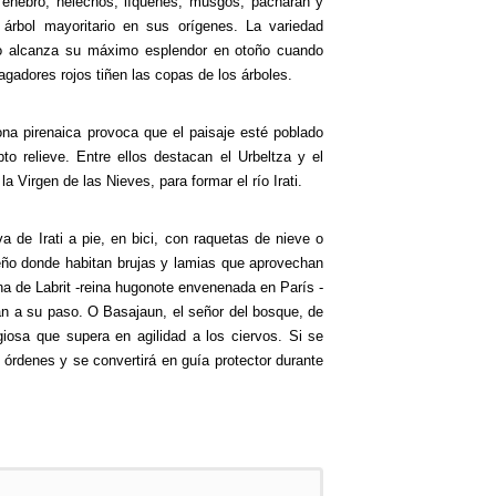
j, enebro, helechos, líquenes, musgos, pacharán y
l árbol mayoritario en sus orígenes. La variedad
so alcanza su máximo esplendor en otoño cuando
iagadores rojos tiñen las copas de los árboles.
zona pirenaica provoca que el paisaje esté poblado
to relieve. Entre ellos destacan el Urbeltza y el
la Virgen de las Nieves, para formar el río Irati.
a de Irati a pie, en bici, con raquetas de nieve o
eño donde habitan brujas y lamias que aprovechan
ana de Labrit -reina hugonote envenenada en París -
n a su paso. O Basajaun, el señor del bosque, de
igiosa que supera en agilidad a los ciervos. Si se
órdenes y se convertirá en guía protector durante