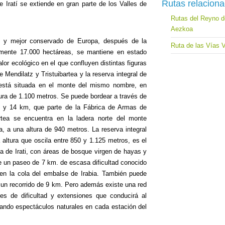
Rutas relacion
 Iratí se extiende en gran parte de los Valles de
Rutas del Reyno de
Aezkoa
 y mejor conservado de Europa, después de la
Ruta de las Vías 
mente 17.000 hectáreas, se mantiene en estado
alor ecológico en el que confluyen distintas figuras
 Mendilatz y Tristuibartea y la reserva integral de
z está situada en el monte del mismo nombre, en
tura de 1.100 metros. Se puede bordear a través de
d y 14 km, que parte de la Fábrica de Armas de
artea se encuentra en la ladera norte del monte
a, a una altura de 940 metros. La reserva integral
 altura que oscila entre 850 y 1.125 metros, es el
va de Irati, con áreas de bosque virgen de hayas y
e un paseo de 7 km. de escasa dificultad conocido
en la cola del embalse de Irabia. También puede
 un recorrido de 9 km. Pero además existe una red
les de dificultad y extensiones que conducirá al
alando espectáculos naturales en cada estación del