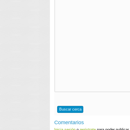
Buscar cerca
Comentarios
Inicia sesión
o
regístrate
para poder publicar