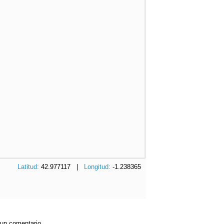
Latitud:
42.977117 |
Longitud:
-1.238365
 un comentario.