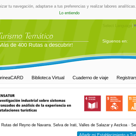
mizar tu navegación, adaptarse a tus preferencias y realizar labores analític
Lo entiendo
Select Language
Turismo Temático
Síguenos en:
Más de 400 Rutas a descubrir!
urineaCARD
Biblioteca Virtual
Cuaderno de viaje
Registrar
Rutas del Reyno de Navarra. Selva de Irati, Valles de Salazar y Aezkoa
Se
»
»
Añadir mi Establecimiento a Tur