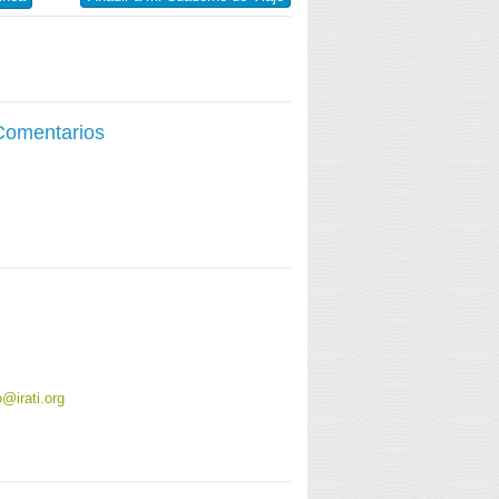
 Comentarios
o@irati.org