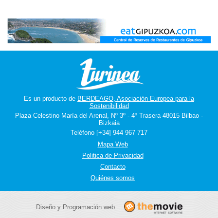
Es un producto de
BERDEAGO, Asociación Europea para la
Sostenibilidad
Plaza Celestino María del Arenal, Nº 3º - 4º Trasera 48015 Bilbao -
Bizkaia
Teléfono [+34] 944 967 717
Mapa Web
Politica de Privacidad
Contacto
Quiénes somos
Diseño y Programación web