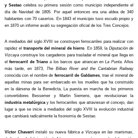
y Sestao
celebra su primera sesión como municipio independiente el
día de Navidad de 1805. Por aquel entonces era una aldea de 340
habitantes con 70 caseríos. En 1843 el municipio tuvo escudo propio y
en 1870 un informe avaló su segregación oficial de los Tres Concejos.
A mediados del siglo XVIII se construyen ferrocarriles para realizar con
rapidez el
transporte del mineral de hierro
. En 1859, la
Diputación de
Vizcaya
construye los cargaderos para trasladar el mineral que llega en
el
ferrocarril de Triano
a los barcos que atrancan en
La Punta
. Años
más tarde, en 1873,
The Bilbao River and the Cantabrian Railway
conocida con el nombre de
ferrocarril de Galdames
, trae el mineral de
aquellas minas para ser embarcado en los muelles que ha construido
en la dársena de la Benedicta. La puesta en marcha de los primeros
convertidores Bessemer y Martin Siemens, que revolucionan la
industria metalúrgica
y los ferrocarriles que atraviesan el concejo, dan
lugar a que se inicie a mediados del siglo XVIII la evolución industrial
que cambiará radicalmente la fisonomía de Sestao.
Víctor Chavarri
instaló su nueva fábrica
a Vizcaya en las marismas
,