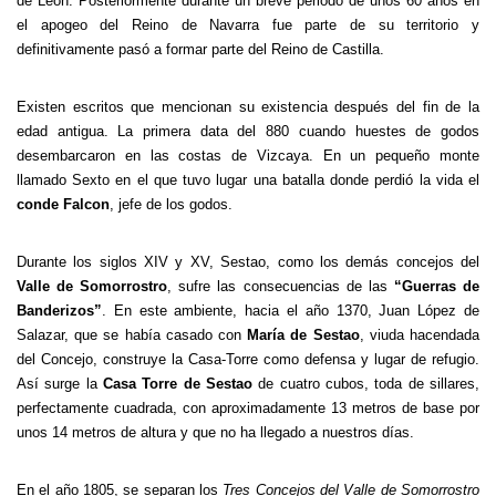
de León. Posteriormente durante un breve periodo de unos 60 años en
el apogeo del Reino de Navarra fue parte de su territorio y
definitivamente pasó a formar parte del Reino de Castilla.
Existen escritos que mencionan su existencia después del fin de la
edad antigua. La primera data del 880 cuando huestes de godos
desembarcaron en las costas de Vizcaya. En un pequeño monte
llamado Sexto en el que tuvo lugar una batalla donde perdió la vida el
conde Falcon
, jefe de los godos.
Durante los siglos XIV y XV, Sestao, como los demás concejos del
Valle de Somorrostro
, sufre las consecuencias de las
“Guerras de
Banderizos”
. En este ambiente, hacia el año 1370, Juan López de
Salazar, que se había casado con
María de Sestao
, viuda hacendada
del Concejo, construye la Casa-Torre como defensa y lugar de refugio.
Así surge la
Casa Torre de Sestao
de cuatro cubos, toda de sillares,
perfectamente cuadrada, con aproximadamente 13 metros de base por
unos 14 metros de altura y que no ha llegado a nuestros días.
En el año 1805, se separan los
Tres Concejos del Valle de Somorrostro