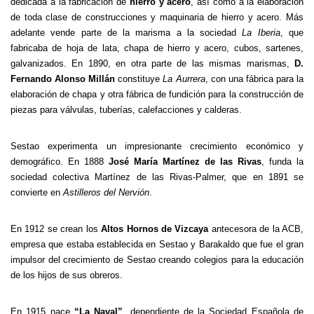
dedicada a la fabricación de
hierro y acero
, así como a la elaboración
de toda clase de construcciones y maquinaria de hierro y acero. Más
adelante vende parte de la marisma a la sociedad
La Iberia
, que
fabricaba de hoja de lata, chapa de hierro y acero, cubos, sartenes,
galvanizados. En 1890, en otra parte de las mismas marismas,
D.
Fernando Alonso Millán
constituye
La Aurrera
, con una fábrica para la
elaboración de chapa y otra fábrica de fundición para la construcción de
piezas para válvulas, tuberías, calefacciones y calderas.
Sestao experimenta un impresionante crecimiento económico y
demográfico. En 1888
José María Martínez de las Rivas
, funda la
sociedad colectiva Martínez de las Rivas-Palmer, que en 1891 se
convierte en
Astilleros del Nervión
.
En 1912 se crean los
Altos Hornos de Vizcaya
antecesora de la ACB,
empresa que estaba establecida en Sestao y Barakaldo que fue el gran
impulsor del crecimiento de Sestao creando colegios para la educación
de los hijos de sus obreros.
En 1915 nace
“La Naval”
, dependiente de la Sociedad Española de