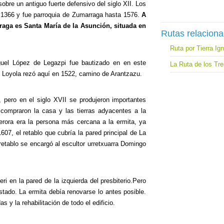
obre un antiguo fuerte defensivo del siglo XII. Los
ño 1366 y fue parroquia de Zumarraga hasta 1576.
A
raga es Santa María de la Asunción, situada en
Rutas relacion
Ruta por Tierra Ig
guel López de Legazpi fue bautizado en en este
La Ruta de los Tr
 Loyola rezó aquí en 1522, camino de Arantzazu.
 pero en el siglo XVII se produjeron importantes
compraron la casa y las tierras adyacentes a la
serora era la persona más cercana a la ermita, ya
607, el retablo que cubría la pared principal de La
etablo se encargó al escultor urretxuarra Domingo
ri en la pared de la izquierda del presbiterio.Pero
estado.
La ermita debía renovarse lo antes posible
.
 y la rehabilitación de todo el edificio.