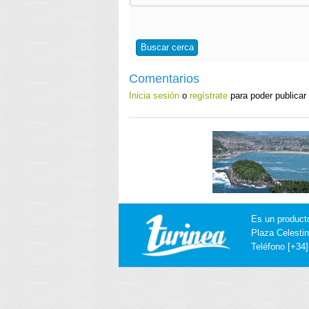
Buscar cerca
Comentarios
Inicia sesión
o
regístrate
para poder publicar
Es un product
Plaza Celestin
Teléfono [+34