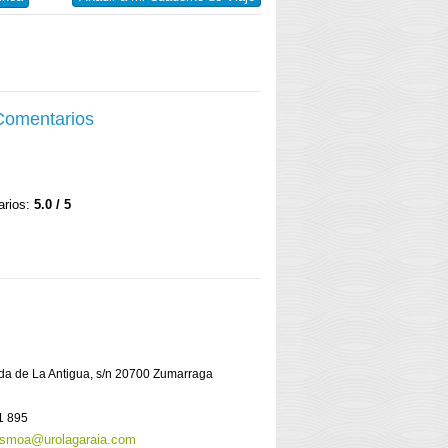
 Comentarios
arios:
5.0 / 5
ida de La Antigua, s/n 20700 Zumarraga
1 895
rismoa@urolagaraia.com