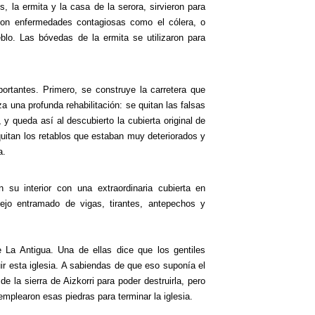
, la ermita y la casa de la serora, sirvieron para
on enfermedades contagiosas como el cólera, o
blo. Las bóvedas de la ermita se utilizaron para
ortantes.
Primero, se construye la carretera que
a una profunda rehabilitación: se quitan las falsas
y queda así al descubierto la cubierta original de
quitan los retablos que estaban muy deteriorados y
a.
n su interior con una extraordinaria cubierta en
jo entramado de vigas, tirantes, antepechos y
 La Antigua. Una de ellas dice que los gentiles
ir esta iglesia. A sabiendas de que eso suponía el
e la sierra de Aizkorri para poder destruirla, pero
emplearon esas piedras para terminar la iglesia.