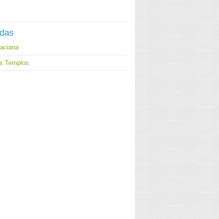
adas
naciana
es Templos