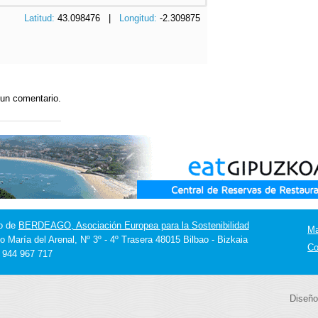
Latitud:
43.098476 |
Longitud:
-2.309875
 un comentario.
o de
BERDEAGO, Asociación Europea para la Sostenibilidad
M
o María del Arenal, Nº 3º - 4º Trasera 48015 Bilbao - Bizkaia
Co
] 944 967 717
Diseño