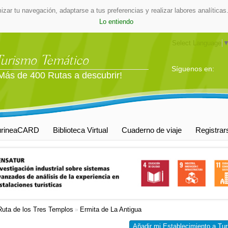
mizar tu navegación, adaptarse a tus preferencias y realizar labores analític
Lo entiendo
Select Language
Turismo Temático
Síguenos en:
Más de 400 Rutas a descubrir!
urineaCARD
Biblioteca Virtual
Cuaderno de viaje
Registrar
Ruta de los Tres Templos
Ermita de La Antigua
»
Añadir mi Establecimiento a Tur