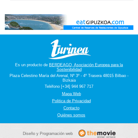
Es un producto de
BERDEAGO, Asociación Europea para la
Sostenibilidad
Plaza Celestino María del Arenal, Nº 3º - 4º Trasera 48015 Bilbao -
Bizkaia
Teléfono [+34] 944 967 717
Mapa Web
Politica de Privacidad
Contacto
Quiénes somos
Diseño y Programación web