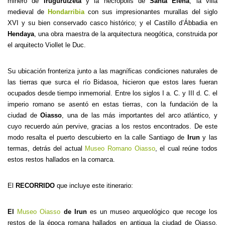
minero de
Irugurutzeta
y la necrópolis de
Santa Elena
; la villa
medieval de
Hondarribia
con sus impresionantes murallas del siglo
XVI y su bien conservado casco histórico; y el Castillo d’Ábbadia en
Hendaya
, una obra maestra de la arquitectura neogótica, construida por
el arquitecto Viollet le Duc.
Su ubicación fronteriza junto a las magníficas condiciones naturales de
las tierras que surca el río Bidasoa, hicieron que estos lares fueran
ocupados desde tiempo inmemorial. Entre los siglos I a. C. y III d. C. el
imperio romano se asentó en estas tierras, con la fundación de la
ciudad de
Oiasso
, una de las más importantes del arco atlántico, y
cuyo recuerdo aún pervive, gracias a los restos encontrados. De este
modo resalta el puerto descubierto en la calle Santiago de
Irun
y las
termas, detrás del actual
Museo Romano Oiasso
, el cual reúne todos
estos restos hallados en la comarca.
El
RECORRIDO
que incluye este itinerario:
El
Museo Oiasso
de Irun
es un museo arqueológico que recoge los
restos de la época romana hallados en antigua la ciudad de Oiasso.