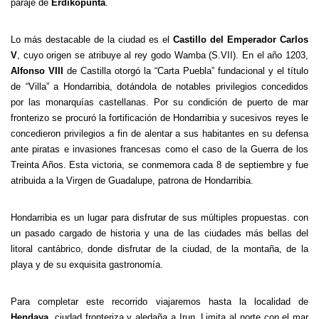
paraje de
Erdikopunta
.
Lo más destacable de la ciudad es el
Castillo del Emperador Carlos
V
, cuyo origen se atribuye al rey godo Wamba (S.VII). En el año 1203,
Alfonso VIII
de Castilla otorgó la “Carta Puebla” fundacional y el título
de “Villa” a Hondarribia, dotándola de notables privilegios concedidos
por las monarquías castellanas. Por su condición de puerto de mar
fronterizo se procuró la fortificación de Hondarribia y sucesivos reyes le
concedieron privilegios a fin de alentar a sus habitantes en su defensa
ante piratas e invasiones francesas como el caso de la Guerra de los
Treinta Años. Esta victoria, se conmemora cada 8 de septiembre y fue
atribuida a la Virgen de Guadalupe, patrona de Hondarribia.
Hondarribia es un lugar para disfrutar de sus múltiples propuestas. con
un pasado cargado de historia y una de las ciudades más bellas del
litoral cantábrico, donde disfrutar de la ciudad, de la montaña, de la
playa y de su exquisita gastronomía.
Para completar este recorrido viajaremos hasta la localidad de
Hendaya
, ciudad fronteriza y aledaña a Irun. Limita al norte con el mar