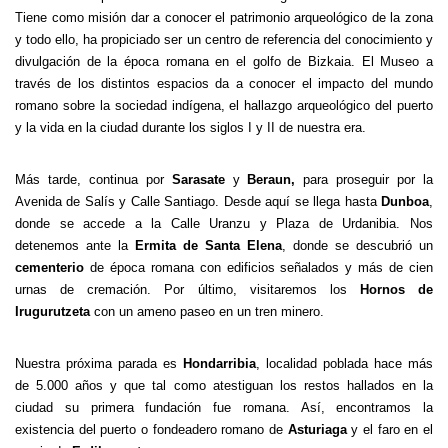
Tiene como misión dar a conocer el patrimonio arqueológico de la zona
y todo ello, ha propiciado ser un centro de referencia del conocimiento y
divulgación de la época romana en el golfo de Bizkaia. El Museo a
través de los distintos espacios da a conocer el impacto del mundo
romano sobre la sociedad indígena, el hallazgo arqueológico del puerto
y la vida en la ciudad durante los siglos I y II de nuestra era.
Más tarde, continua por
Sarasate
y
Beraun
,
para proseguir por la
Avenida de Salís y Calle Santiago. Desde aquí se llega hasta
Dunboa
,
donde se accede a la Calle Uranzu y Plaza de Urdanibia. Nos
detenemos ante la
Ermita de Santa Elena
, donde se descubrió un
cementerio
de época romana con edificios señalados y más de cien
urnas de cremación. Por último, visitaremos los
Hornos de
Irugurutzeta
con un ameno paseo en un tren minero.
Nuestra próxima parada es
Hondarribia
, localidad poblada hace más
de 5.000 años y que tal como atestiguan los restos hallados en la
ciudad su primera fundación fue romana. Así, encontramos la
existencia del puerto o fondeadero romano de
Asturiaga
y el faro en el