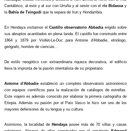
Cantábrico, al este y al sur con Urruña y al oeste con el
río Bidasoa
y
la
Bahía de Txingudi
que la separa de Irun y Hondarribia.
En Hendaya visitamos el
Castillo observatorio Abbadia
erigido sobre
sus abruptos acantilados en plena landa. El castillo fue construido entre
1864 y 1879 por Viollet-Le-Duc para Antoine d'Abbadie, etnólogo,
geógrafo, hombre de ciencias…
De estilo neogótico con extraordinaria riqueza decorativa, el edificio
lleva la impronta de la pasión orientalista de su propietario.
Antoine d'Abbadie
estableció un completo observatorio astronómico
con equipos científicos para la realización de catálogos de estrellas.
Este viajero es además conocido por elaborar la primera cartografía de
Etiopia. Además su pasión por el País Vasco le hizo ser uno de los
mayores defensores de su lengua y su cultura.
Asimismo, la localidad de
Hendaya
posee más de 70 villas y casas
solariegas. Algunas de ellas construidas por el arquitecto
Edmond