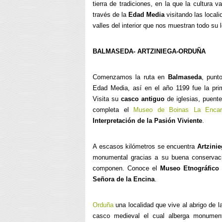
tierra de tradiciones, en la que la cultura 
través de la
Edad Media
visitando las local
valles del interior que nos muestran todo su 
BALMASEDA- ARTZINIEGA-ORDUÑA
Comenzamos la ruta en
Balmaseda
, punt
Edad Media, así en el año 1199 fue la pri
Visita su
casco antiguo
de iglesias, puentes
completa el
Museo de Boinas La Encar
Interpretación de la Pasión Viviente
.
A escasos kilómetros se encuentra
Artzini
monumental gracias a su buena conservació
componen. Conoce el
Museo Etnográfico
Señora de la Encina
.
Orduña
una localidad que vive al abrigo de 
casco medieval el cual alberga monumento