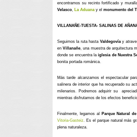
encontramos su recinto fortificado y murall
Velasco
,
La Aduana
y el
monumento del T
VILLANAÑE-TUESTA- SALINAS DE AÑAN
Seguimos la ruta hasta
Valdegovía
y atrave
en
Villanañe
, una muestra de arquitectura m
donde se encuentra la
iglesia de Nuestra 
bonita portada románica.
Más tarde alcanzamos el espectacular par
salinera de interior que ha recuperado su a
milenarios. Podremos adquirir su apreciad
mientras disfrutamos de los efectos benefici
Finalmente, legamos al
Parque Natural de
Vitoria-Gasteiz
. Es el parque natural más g
plena naturaleza.