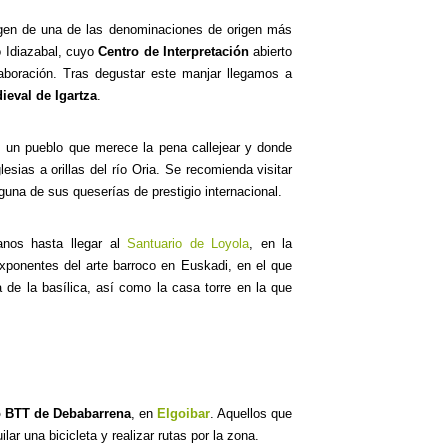
igen de una de las denominaciones de origen más
 Idiazabal, cuyo
Centro de Interpretación
abierto
laboración. Tras degustar este manjar llegamos a
ieval de Igartza
.
, un pueblo que merece la pena callejear y donde
esias a orillas del río Oria. Se recomienda visitar
guna de sus queserías de prestigio internacional.
anos hasta llegar al
Santuario de Loyola
, en la
xponentes del arte barroco en Euskadi, en el que
a de la basílica, así como la casa torre en la que
o BTT de Debabarrena
, en
Elgoibar
. Aquellos que
lar una bicicleta y realizar rutas por la zona.