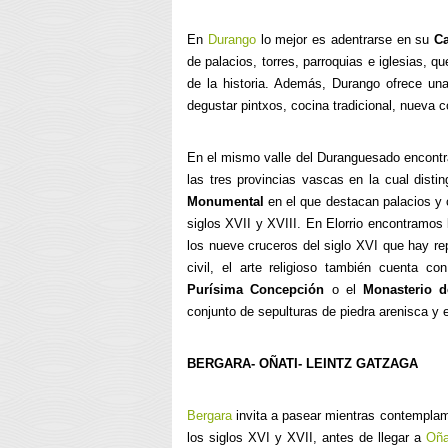
En
Durango
lo mejor es adentrarse en su
Ca
de palacios, torres, parroquias e iglesias, qu
de la historia. Además, Durango ofrece un
degustar pintxos, cocina tradicional, nueva c
En el mismo valle del Duranguesado encontr
las tres provincias vascas en la cual dist
Monumental
en el que destacan palacios y c
siglos XVII y XVIII. En Elorrio encontramos
los nueve cruceros del siglo XVI que hay rep
civil, el arte religioso también cuenta 
Purísima Concepción
o el
Monasterio 
conjunto de sepulturas de piedra arenisca y e
BERGARA- OÑATI- LEINTZ GATZAGA
Bergara
invita a pasear mientras contemplam
los siglos XVI y XVII, antes de llegar a
Oña