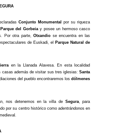
SEGURA
declaradas
Conjunto Monumental
por su riqueza
o
Parque del Gorbeia
y posee un hermoso casco
s. Por otra parte,
Otxandio
se encuentra en las
espectaculares de Euskadi, el
Parque Natural de
ierra
en la Llanada Alavesa. En esta localidad
 casas además de visitar sus tres iglesias:
Santa
ediaciones del pueblo encontraremos los
dólmenes
ián, nos detenemos en la villa de
Segura
, para
do por su centro histórico como adentrándonos en
 medieval.
A