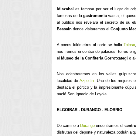
Idiazabal
es famosa por ser el lugar de or
famosas de la
gastronomía
vasca; el queso
al público nos revelará el secreto de su e
Beasain
donde visitaremos el
Conjunto Med
A pocos kilómetros al norte se halla
Tolosa
nos iremos encontrando palacios, torres e igl
el
Museo de la Confitería Gorrotxategi
o al
Nos adentraremos en los valles guipuzco
localidad de
Azpeitia
. Uno de los mejores e
destaca el pórtico y la impresionante cúpul
nació San Ignacio de Loyola.
ELGOIBAR - DURANGO - ELORRIO
De camino a
Durango
encontramos el
centr
disfrutan del deporte y naturaleza podrán alqui