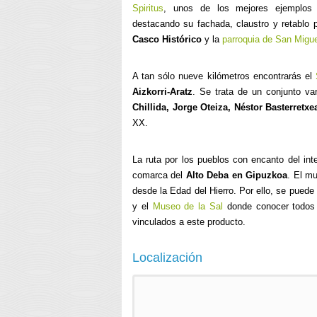
Spiritus
, unos de los mejores ejemplos d
destacando su fachada, claustro y retablo 
Casco Histórico
y la
parroquia de San Migu
A tan sólo nueve kilómetros encontrarás el
Aizkorri-Aratz
. Se trata de un conjunto va
Chillida, Jorge Oteiza, Néstor Basterretxe
XX.
La ruta por los pueblos con encanto del int
comarca del
Alto Deba en Gipuzkoa
. El mu
desde la Edad del Hierro. Por ello, se puede 
y el
Museo de la Sal
donde conocer todos l
vinculados a este producto.
Localización