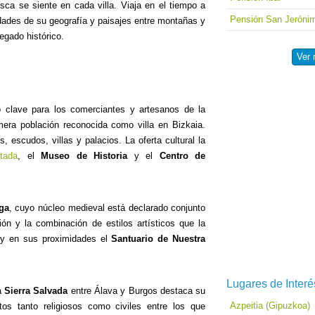
vasca se siente en cada villa. Viaja en el tiempo a
Pensión San Jeróni
idades de su geografía y paisajes entre montañas y
legado histórico.
Ver
o clave para los comerciantes y artesanos de la
mera población reconocida como villa en Bizkaia.
, escudos, villas y palacios. La oferta cultural la
tada
, el
Museo de Historia
y el
Centro de
ega
, cuyo núcleo medieval está declarado conjunto
n y la combinación de estilos artísticos que la
y en sus proximidades el
Santuario de Nuestra
Lugares de Interé
la
Sierra Salvada
entre Álava y Burgos destaca su
Azpeitia (Gipuzkoa)
s tanto religiosos como civiles entre los que