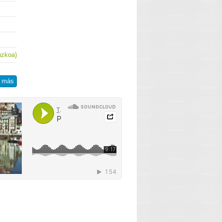
uzkoa)
r más