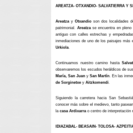
AREATZA- OTXANDIO- SALVATIERRA Y 
Areatza
y
Otxandio
son dos localidades 
patrimonial.
Areatza
se encuentra en plen
antiguo con calles estrechas y empedrada
inmediaciones de uno de los paisajes más 
Urkiola
.
Continuamos nuestro camino hasta
Salvat
observaremos los escudos heráldicos de sus
María, San Juan
y
San Martín
. En las inm
de Sorginetxe
y
Aitzkomendi
.
Siguiendo la carretera hacia San Sebast
conocer más sobre el medievo, tanto pasean
la
casa Ardixarra
o centro de interpretación
IDIAZABAL- BEASAIN- TOLOSA- AZPEITI