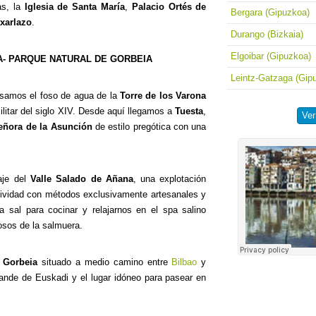
as, la
Iglesia de Santa María
,
Palacio Ortés de
Bergara (Gipuzkoa)
xarlazo
.
Durango (Bizkaia)
Elgoibar (Gipuzkoa)
A- PARQUE NATURAL DE GORBEIA
Leintz-Gatzaga (Gip
samos el foso de agua de la
Torre de los Varona
ilitar del siglo XIV. Desde aquí llegamos a
Tuesta
,
Ve
Señora de la Asunción
de estilo pregótica con una
aje del
Valle Salado de Añana
, una explotación
ctividad con métodos exclusivamente artesanales y
a sal para cocinar y relajarnos en el spa salino
osos de la salmuera.
 Gorbeia
situado a medio camino entre
Bilbao
y
rande de Euskadi y el lugar idóneo para pasear en