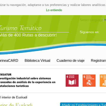
mizar tu navegación, adaptarse a tus preferencias y realizar labores analític
Lo entiendo
Select Language
Turismo Temático
Síguenos en:
Más de 400 Rutas a descubrir!
urineaCARD
Biblioteca Virtual
Cuaderno de viaje
Registrar
 interior de Euskadi
rior de Euskadi
Añadir mi Establecimiento a Tur