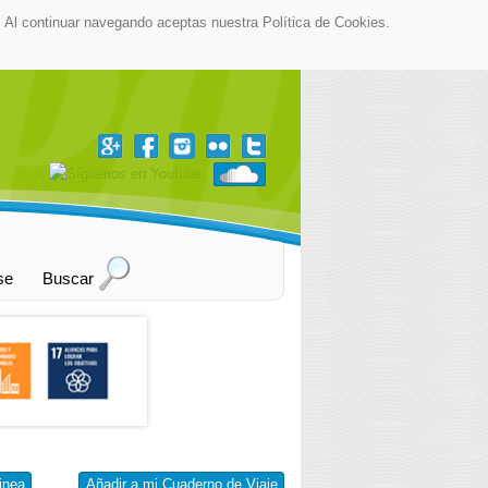
as. Al continuar navegando aceptas nuestra Política de Cookies.
▼
se
Buscar
inea
Añadir a mi Cuaderno de Viaje