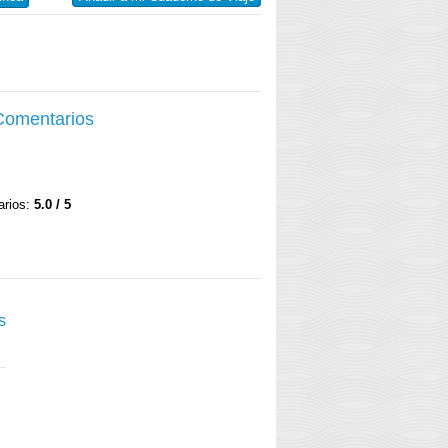
 Comentarios
arios:
5.0 / 5
s