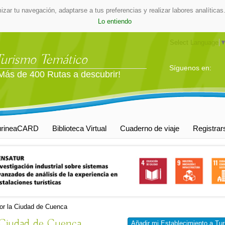
mizar tu navegación, adaptarse a tus preferencias y realizar labores analític
Lo entiendo
Select Language
Turismo Temático
Síguenos en:
Más de 400 Rutas a descubrir!
urineaCARD
Biblioteca Virtual
Cuaderno de viaje
Registrar
por la Ciudad de Cuenca
a Ciudad de Cuenca
Añadir mi Establecimiento a Tur