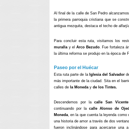
Al final de la calle de San Pedro alcanzamo
la primera parroquia cristiana que se const
antigua mezquita, destaca el techo de alfarjí
Para concluir esta ruta, visitamos los res
muralla
y el
Arco Bezudo
. Fue fortaleza á
la última reforma se produjo en la época de Fe
Paseo por el Huécar
Esta ruta parte de la
Iglesia del Salvador
de
más importante de la ciudad. Sita en el barr
calles de
la Moneda
y
de los Tintes.
Descendemos por la
calle San Vicente
continuando por la
calle Alonso de Oje
Moneda
, en la que cuenta la leyenda como u
una historia de amor a través de dos ventan
fueron inclinándose para acercarse una 