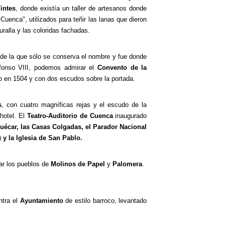
Tintes
, donde existía un taller de artesanos donde
uenca", utilizados para teñir las lanas que dieron
ralla y las coloridas fachadas.
 de la que sólo se conserva el nombre y fue donde
fonso VIII, podemos admirar el
Convento de la
o en 1504 y con dos escudos sobre la portada.
s
, con cuatro magníficas rejas y el escudo de la
 hotel. El
Teatro-Auditorio de Cuenca
inaugurado
Huécar, las Casas Colgadas, el Parador Nacional
)
y la
Iglesia de San Pablo.
ar los pueblos de
Molinos de Papel
y
Palomera
.
tra el
Ayuntamiento
de estilo barroco, levantado