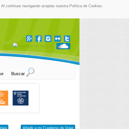
as. Al continuar navegando aceptas nuestra Política de Cookies.
▼
se
Buscar
inea
Añadir a mi Cuaderno de Viaje