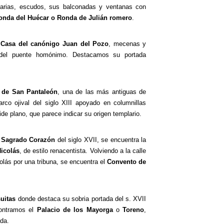
iarias, escudos, sus balconadas y ventanas con
onda del Huécar o
Ronda de Julián romero
.
a
Casa del canónigo Juan del Pozo
, mecenas y
del puente homónimo. Destacamos su portada
a de San Pantaleón
, una de las más antiguas de
co ojival del siglo XIII apoyado en columnillas
de plano, que parece indicar su origen templario.
l Sagrado Corazón
del siglo XVII, se encuentra la
Nicolás
, de estilo renacentista. Volviendo a la calle
olás por una tribuna, se encuentra el
Convento de
uitas
donde destaca su sobria portada del s. XVII
contramos el
Palacio de los Mayorga
o
Toreno
,
da.