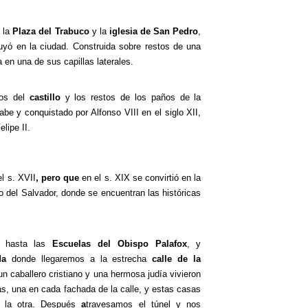
s la
Plaza del Trabuco
y la
iglesia de San Pedro
,
ruyó en la ciudad. Construida sobre restos de una
a en una de sus capillas laterales.
tos del
castillo
y los restos de los paños de la
rabe y conquistado por Alfonso VIII en el siglo XII,
lipe II.
l s. XVII
, pero que
en el s. XIX se convirtió en la
io del Salvador, donde se encuentran las históricas
hasta las
Escuelas del Obispo Palafox
, y
da
donde llegaremos a la estrecha
calle de la
n caballero cristiano y una hermosa judía vivieron
as, una en cada fachada de la calle, y estas casas
a la otra. Después
a
travesamos el túnel y nos