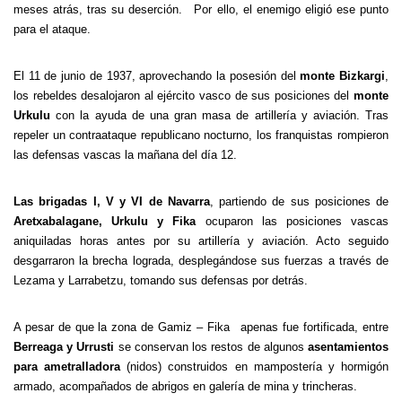
meses atrás, tras su deserción. Por ello, el enemigo eligió ese punto
para el ataque.
El 11 de junio de 1937, aprovechando la posesión del
monte Bizkargi
,
los rebeldes desalojaron al ejército vasco de sus posiciones del
monte
Urkulu
con la ayuda de una gran masa de artillería y aviación. Tras
repeler un contraataque republicano nocturno, los franquistas rompieron
las defensas vascas la mañana del día 12.
Las brigadas I, V y VI de Navarra
, partiendo de sus posiciones de
Aretxabalagane, Urkulu y Fika
ocuparon las posiciones vascas
aniquiladas horas antes por su artillería y aviación. Acto seguido
desgarraron la brecha lograda, desplegándose sus fuerzas a través de
Lezama y Larrabetzu, tomando sus defensas por detrás.
A pesar de que la zona de Gamiz – Fika apenas fue fortificada, entre
Berreaga y Urrusti
se conservan los restos de algunos
asentamientos
para ametralladora
(nidos) construidos en mampostería y hormigón
armado, acompañados de abrigos en galería de mina y trincheras.