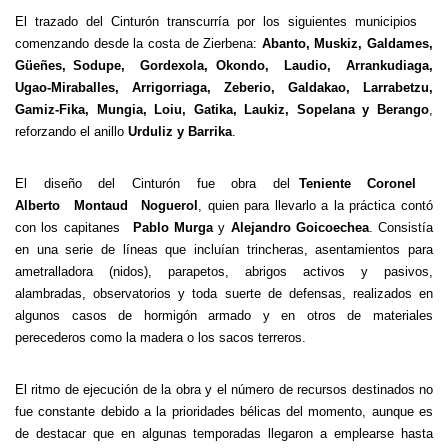
El trazado del Cinturón transcurría por los siguientes municipios
comenzando desde la costa de Zierbena:
Abanto, Muskiz, Galdames,
Güeñes, Sodupe, Gordexola, Okondo, Laudio, Arrankudiaga,
Ugao-Miraballes, Arrigorriaga, Zeberio, Galdakao, Larrabetzu,
Gamiz-Fika, Mungia, Loiu, Gatika, Laukiz, Sopelana y Berango
,
reforzando el anillo
Urduliz y Barrika
.
El diseño del Cinturón fue obra del
Teniente Coronel
Alberto Montaud Noguerol
, quien para llevarlo a la práctica contó
con los capitanes
Pablo Murga
y
Alejandro Goicoechea
. Consistía
en una serie de líneas que incluían trincheras, asentamientos para
ametralladora (nidos), parapetos, abrigos activos y pasivos,
alambradas, observatorios y toda suerte de defensas, realizados en
algunos casos de hormigón armado y en otros de materiales
perecederos como la madera o los sacos terreros.
El ritmo de ejecución de la obra y el número de recursos destinados no
fue constante debido a la prioridades bélicas del momento, aunque es
de destacar que en algunas temporadas llegaron a emplearse hasta