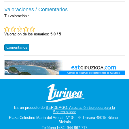
Valoraciones / Comentarios
Tu valoración
:
Valoracion de los usuarios:
5.0 / 5
Comentarios
Es un producto de
BERDEAGO, Asociación Europea para la
Sostenibilidad
Plaza Celestino María del Arenal, Nº 3º - 4º Trasera 48015 Bilbao -
Bizkaia
Teléfono [+34] 944 967 717