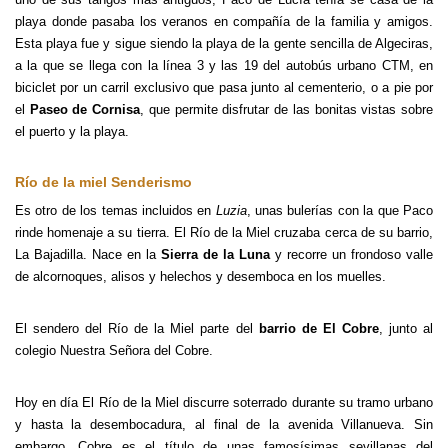
playa donde pasaba los veranos en compañía de la familia y amigos.
Esta playa fue y sigue siendo la playa de la gente sencilla de Algeciras,
a la que se llega con la línea 3 y las 19 del autobús urbano CTM, en
biciclet por un carril exclusivo que pasa junto al cementerio, o a pie por
el
Paseo de Cornisa
, que permite disfrutar de las bonitas vistas sobre
el puerto y la playa.
Río de la miel Senderismo
Es otro de los temas incluidos en
Luzia
, unas bulerías con la que Paco
rinde homenaje a su tierra. El Río de la Miel cruzaba cerca de su barrio,
La Bajadilla. Nace en la
Sierra de la Luna
y recorre un frondoso valle
de alcornoques, alisos y helechos y desemboca en los muelles.
El sendero del Río de la Miel parte del
barrio de El Cobre
, junto al
colegio Nuestra Señora del Cobre.
Hoy en día El Río de la Miel discurre soterrado durante su tramo urbano
y hasta la desembocadura, al final de la avenida Villanueva. Sin
embargo, Cobre es el título de unas famosísimas sevillanas del