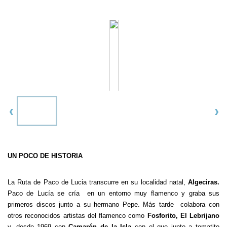
UN POCO DE HISTORIA
La Ruta de Paco de Lucia transcurre en su localidad natal,
Algeciras.
Paco de Lucía se cría en un entorno muy flamenco y graba sus
primeros discos junto a su hermano Pepe. Más tarde colabora con
otros reconocidos artistas del flamenco como
Fosforito, El Lebrijano
y, desde 1969 con
Camarón de la Isla
con el que junto a tomatito