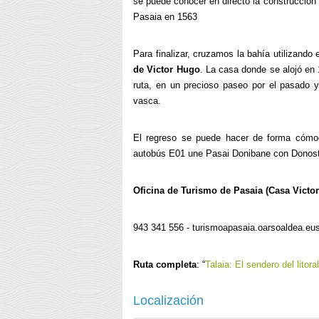
se puede conocer en directo la construcción 
Pasaia en 1563
Para finalizar, cruzamos la bahía utilizando
de Victor Hugo
. La casa donde se alojó en
ruta, en un precioso paseo por el pasado y
vasca.
El regreso se puede hacer de forma cómod
autobús E01 une Pasai Donibane con Donosti
Oficina de Turismo de Pasaia (Casa Victo
943 341 556 - turismoapasaia.oarsoaldea.eu
Ruta completa
: “
Talaia: El sendero del litor
Localización