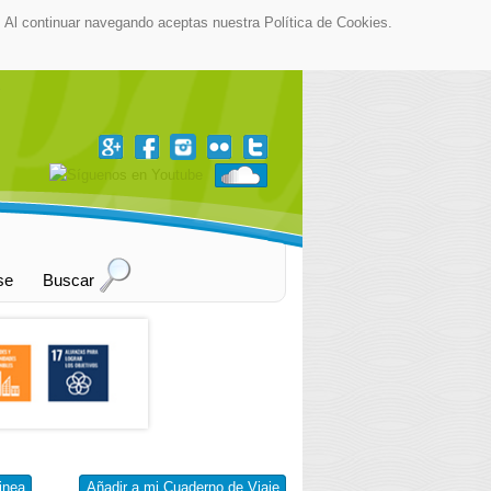
as. Al continuar navegando aceptas nuestra Política de Cookies.
▼
se
Buscar
inea
Añadir a mi Cuaderno de Viaje