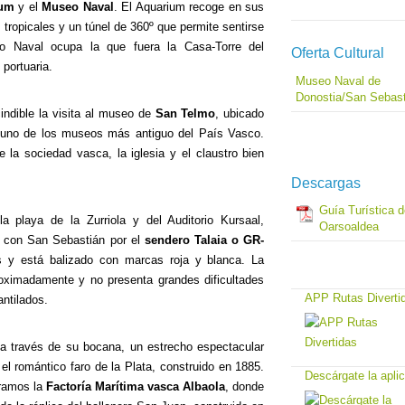
ium
y el
Museo Naval
. El Aquarium recoge en sus
tropicales y un túnel de 360º que permite sentirse
o Naval ocupa la que fuera la Casa-Torre del
Oferta Cultural
 portuaria.
Museo Naval de
Donostia/San Sebas
cindible la visita al museo de
San Telmo
, ubicado
 uno de los museos más antiguo del País Vasco.
la sociedad vasca, la iglesia y el claustro bien
Descargas
Guía Turística 
 playa de la Zurriola y del Auditorio Kursaal,
Oarsoaldea
 con San Sebastián por el
sendero Talaia o GR-
 y está balizado con marcas roja y blanca. La
oximadamente y no presenta grandes dificultades
APP Rutas Diverti
ntilados.
 a través de su bocana, un estrecho espectacular
l romántico faro de la Plata, construido en 1885.
Descárgate la apli
tramos la
Factoría Marítima vasca Albaola
, donde