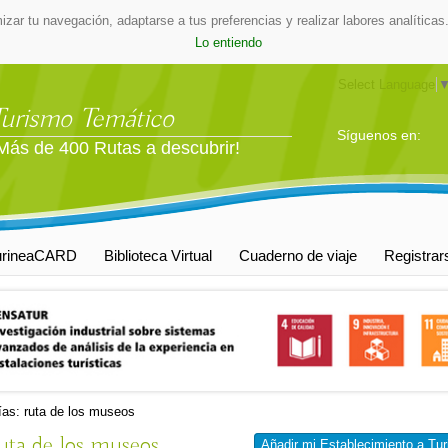
mizar tu navegación, adaptarse a tus preferencias y realizar labores analític
Lo entiendo
Select Language
Turismo Temático
Síguenos en:
Más de 400 Rutas a descubrir!
urineaCARD
Biblioteca Virtual
Cuaderno de viaje
Registrar
ías: ruta de los museos
ruta de los museos
Añadir mi Establecimiento a Tur