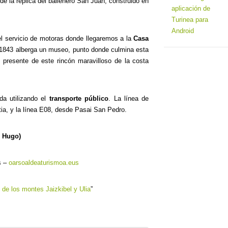
de la réplica del ballenero San Juan, construido en
 el servicio de motoras donde llegaremos a la
Casa
 1843 alberga un museo, punto donde culmina esta
 presente de este rincón maravilloso de la costa
a utilizando el
transporte público
. La línea de
a, y la línea E08, desde Pasai San Pedro.
r Hugo)
s –
oarsoaldeaturismoa.eus
al de los montes Jaizkibel y Ulia
”