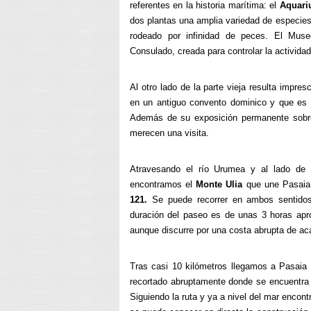
referentes en la historia marítima: el
Aquar
dos plantas una amplia variedad de especies 
rodeado por infinidad de peces. El Muse
Consulado, creada para controlar la actividad
Al otro lado de la parte vieja resulta impres
en un antiguo convento dominico y que es
Además de su exposición permanente sobre 
merecen una visita.
Atravesando el río Urumea y al lado de la
encontramos el
Monte Ulia
que une Pasaia
121.
Se puede recorrer en ambos sentidos
duración del paseo es de unas 3 horas apr
aunque discurre por una costa abrupta de aca
Tras casi 10 kilómetros llegamos a Pasaia
recortado abruptamente donde se encuentra e
Siguiendo la ruta y ya a nivel del mar encon