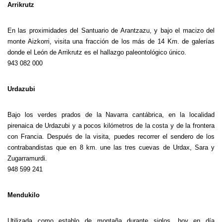
Arrikrutz
En las proximidades del Santuario de Arantzazu, y bajo el macizo del
monte Aizkorri, visita una fracción de los más de 14 Km. de galerías
donde el León de Arrikrutz es el hallazgo paleontológico único.
943 082 000
Urdazubi
Bajo los verdes prados de la Navarra cantábrica, en la localidad
pirenaica de Urdazubi y a pocos kilómetros de la costa y de la frontera
con Francia. Después de la visita, puedes recorrer el sendero de los
contrabandistas que en 8 km. une las tres cuevas de Urdax, Sara y
Zugarramurdi.
948 599 241
Mendukilo
Utilizada como establo de montaña durante siglos, hoy en día