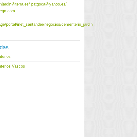
mjardin@terra.es/ patgoca@yahoo.es/
iego.com
age/portal/inet_santander/negocios/cementerio_jardin
adas
terios
terios Vascos