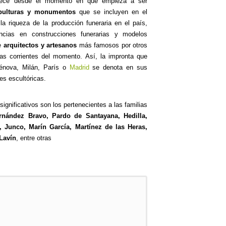
dece desde el momento en que empieza a ser
epulturas y monumentos
que se incluyen en el
a riqueza de la producción funeraria en el país,
encias en construcciones funerarias y modelos
de
arquitectos y artesanos
más famosos por otros
as corrientes del momento. Así, la impronta que
Génova, Milán, París o
Madrid
se denota en sus
es escultóricas.
gnificativos son los pertenecientes a las familias
rnández Bravo, Pardo de Santayana, Hedilla,
, Junco, Marín García, Martínez de las Heras,
Lavín
, entre otras