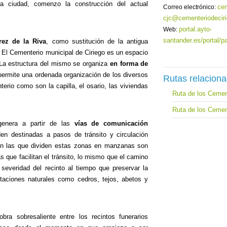
 ciudad, comenzo la construcción del actual
ce
Correo electrónico:
cjc@cementeriodecir
portal.ayto-
Web:
santander.es/portal/p
rez de la Riva
, como sustitución de la antigua
 El Cementerio municipal de Ciriego es un espacio
 La estructura del mismo se organiza
en forma de
permite una ordenada organización de los diversos
Rutas relacion
rio como son la capilla, el osario, las viviendas
Ruta de los Cemen
Ruta de los Cemen
genera a partir de las
vías de comunicación
den destinadas a pasos de tránsito y circulación
den las que dividen estas zonas en manzanas son
 que facilitan el tránsito, lo mismo que el camino
 severidad del recinto al tiempo que preservar la
antaciones naturales como cedros, tejos, abetos y
a sobresaliente entre los recintos funerarios