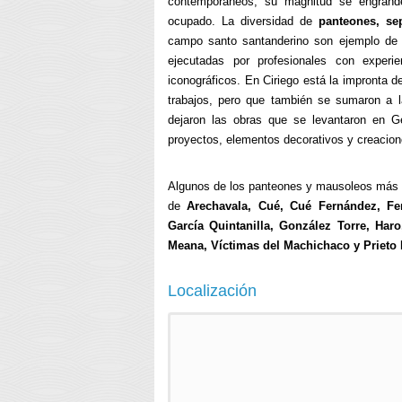
contemporáneos, su magnitud se engran
ocupado. La diversidad de
panteones, s
campo santo santanderino son ejemplo de l
ejecutadas por profesionales con experi
iconográficos. En Ciriego está la impronta 
trabajos, pero que también se sumaron a l
dejaron las obras que se levantaron en 
proyectos, elementos decorativos y creacion
Algunos de los panteones y mausoleos más si
de
Arechavala, Cué, Cué Fernández, Fe
García Quintanilla, González Torre, Haro
Meana, Víctimas del Machichaco y Prieto 
Localización