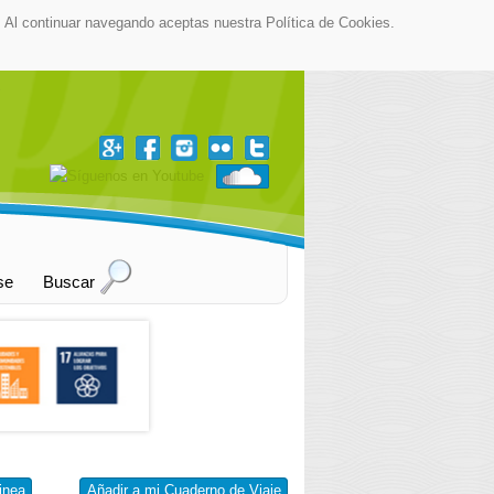
as. Al continuar navegando aceptas nuestra Política de Cookies.
▼
se
Buscar
inea
Añadir a mi Cuaderno de Viaje