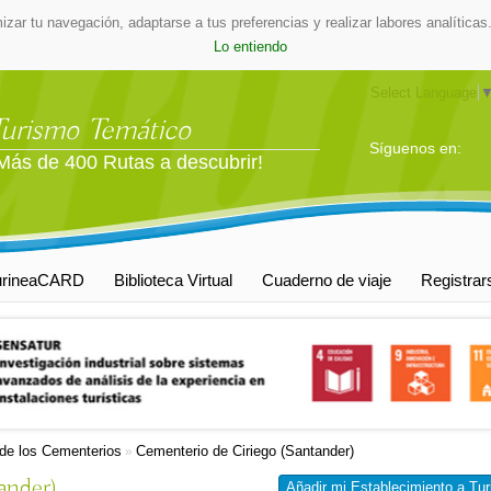
mizar tu navegación, adaptarse a tus preferencias y realizar labores analític
Lo entiendo
Select Language
Turismo Temático
Síguenos en:
Más de 400 Rutas a descubrir!
urineaCARD
Biblioteca Virtual
Cuaderno de viaje
Registrar
de los Cementerios
Cementerio de Ciriego (Santander)
»
ander)
Añadir mi Establecimiento a Tur