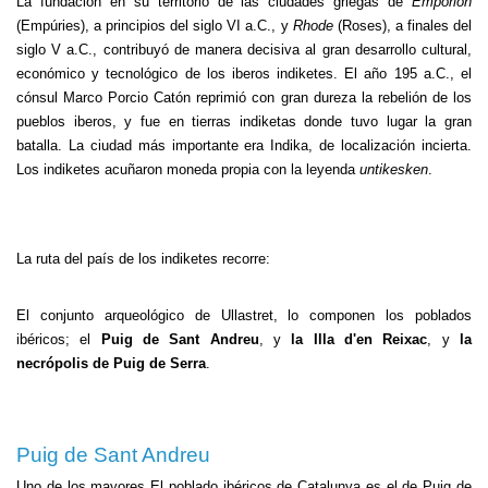
La fundación en su territorio de las ciudades griegas de
Emporion
(Empúries), a principios del siglo VI a.C., y
Rhode
(Roses), a finales del
siglo V a.C., contribuyó de manera decisiva al gran desarrollo cultural,
económico y tecnológico de los iberos indiketes. El año 195 a.C., el
cónsul Marco Porcio Catón reprimió con gran dureza la rebelión de los
pueblos iberos, y fue en tierras indiketas donde tuvo lugar la gran
batalla. La ciudad más importante era Indika, de localización incierta.
Los indiketes acuñaron moneda propia con la leyenda
untikesken
.
La ruta del país de los indiketes recorre:
El conjunto arqueológico de Ullastret, lo componen los poblados
ibéricos; el
Puig de Sant Andreu
, y
la Illa d'en Reixac
, y
la
necrópolis de Puig de Serra
.
Puig de Sant Andreu
Uno de los mayores El poblado ibéricos de Catalunya es el de Puig de