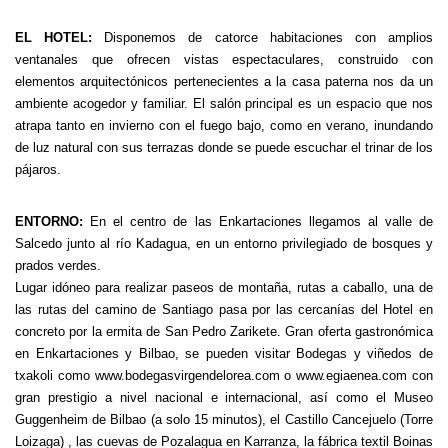
EL HOTEL:
Disponemos de catorce habitaciones con amplios
ventanales que ofrecen vistas espectaculares, construido con
elementos arquitectónicos pertenecientes a la casa paterna nos da un
ambiente acogedor y familiar. El salón principal es un espacio que nos
atrapa tanto en invierno con el fuego bajo, como en verano, inundando
de luz natural con sus terrazas donde se puede escuchar el trinar de los
pájaros.
ENTORNO:
En el centro de las Enkartaciones llegamos al valle de
Salcedo junto al río Kadagua, en un entorno privilegiado de bosques y
prados verdes.
Lugar idóneo para realizar paseos de montaña, rutas a caballo, una de
las rutas del camino de Santiago pasa por las cercanías del Hotel en
concreto por la ermita de San Pedro Zarikete. Gran oferta gastronómica
en Enkartaciones y Bilbao, se pueden visitar Bodegas y viñedos de
txakoli como www.bodegasvirgendelorea.com o www.egiaenea.com con
gran prestigio a nivel nacional e internacional, así como el Museo
Guggenheim de Bilbao (a solo 15 minutos), el Castillo Cancejuelo (Torre
Loizaga) , las cuevas de Pozalagua en Karranza, la fábrica textil Boinas