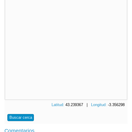
Latitud:
43.239367 |
Longitud:
-3.356298
Buscar cerca
Comentarios