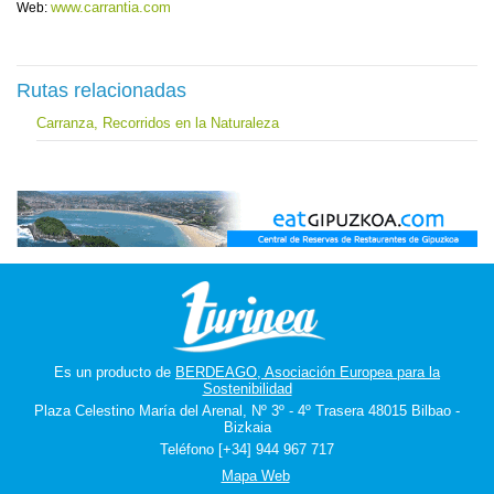
www.carrantia.com
Web:
Rutas relacionadas
Carranza, Recorridos en la Naturaleza
Es un producto de
BERDEAGO, Asociación Europea para la
Sostenibilidad
Plaza Celestino María del Arenal, Nº 3º - 4º Trasera 48015 Bilbao -
Bizkaia
Teléfono [+34] 944 967 717
Mapa Web