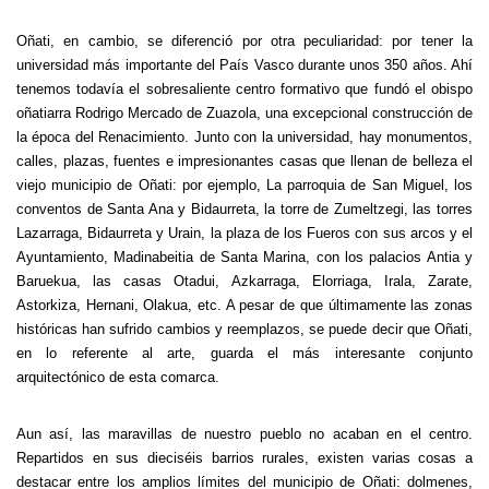
Oñati, en cambio, se diferenció por otra peculiaridad: por tener la
universidad más importante del País Vasco durante unos 350 años. Ahí
tenemos todavía el sobresaliente centro formativo que fundó el obispo
oñatiarra Rodrigo Mercado de Zuazola, una excepcional construcción de
la época del Renacimiento. Junto con la universidad, hay monumentos,
calles, plazas, fuentes e impresionantes casas que llenan de belleza el
viejo municipio de Oñati: por ejemplo, La parroquia de San Miguel, los
conventos de Santa Ana y Bidaurreta, la torre de Zumeltzegi, las torres
Lazarraga, Bidaurreta y Urain, la plaza de los Fueros con sus arcos y el
Ayuntamiento, Madinabeitia de Santa Marina, con los palacios Antia y
Baruekua, las casas Otadui, Azkarraga, Elorriaga, Irala, Zarate,
Astorkiza, Hernani, Olakua, etc. A pesar de que últimamente las zonas
históricas han sufrido cambios y reemplazos, se puede decir que Oñati,
en lo referente al arte, guarda el más interesante conjunto
arquitectónico de esta comarca.
Aun así, las maravillas de nuestro pueblo no acaban en el centro.
Repartidos en sus dieciséis barrios rurales, existen varias cosas a
destacar entre los amplios límites del municipio de Oñati: dolmenes,