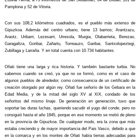
Pamplona y 52 de Vitoria.
Con sus 108,2 kilómetros cuadrados, es el pueblo más extenso de
Gipuzkoa. Además del centro urbano, tiene 13 barrios; Arantzazu,
Araotz, Uribarri, Lezesarri, Urrexola, Murgia, Olabarrieta, Berezao,
Garagaltza, Goribar, Zañartu, Torreauzo, Garibai, Santxolopeztegi,
Zubillaga y Larraña. Y en total cuenta con 10.734 habitantes.
Oñati tiene una larga y rica historia. Y también bastante turbia. No
sabemos cuando se creó, ya que no se formó, como es el caso de
algunos pueblos de alrededor, como consecuencia de un certificado de
creación otorgado por algún rey. Oñati fue señorío de los Gebara en la
Edad Media, y de la mitad del siglo XV al XIX, condado de los
señoritos del mismo linaje. De generación en generación, tuvo que
soportar las duras luchas, queriendo sacudir el yugo del conde; pero no
consiguió hasta el año 1845, porque en ese momento se metió de pleno
en la provincia de Gipuzkoa. De cualquier modo, era la zona que más
estaba creciendo y de mayor importancia del Pais Vasco, debido a que
en la comarca y en los montes de Oñati había tierras adecuadas para