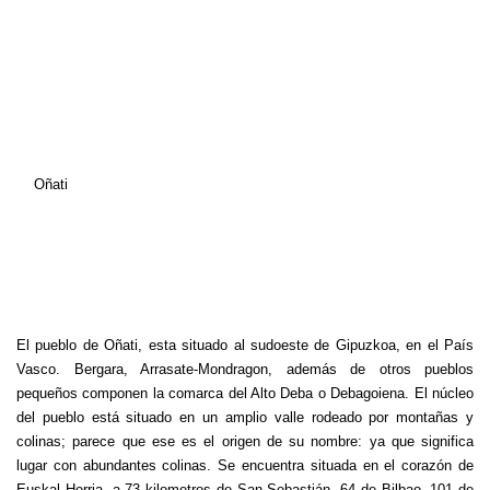
Oñati
El pueblo de Oñati, esta situado al sudoeste de Gipuzkoa, en el País
Vasco. Bergara, Arrasate-Mondragon, además de otros pueblos
pequeños componen la comarca del Alto Deba o Debagoiena. El núcleo
del pueblo está situado en un amplio valle rodeado por montañas y
colinas; parece que ese es el origen de su nombre: ya que significa
lugar con abundantes colinas. Se encuentra situada en el corazón de
Euskal Herria, a 73 kilometros de San Sebastián, 64 de Bilbao, 101 de