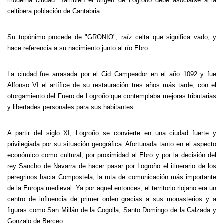
moderna ciudad. También el origen de Logroño debe asociarse a la
celtibera población de Cantabria.
Su topónimo procede de "GRONIO", raíz celta que significa vado, y
hace referencia a su nacimiento junto al río Ebro.
La ciudad fue arrasada por el Cid Campeador en el año 1092 y fue
Alfonso VI el artífice de su restauración tres años más tarde, con el
otorgamiento del Fuero de Logroño que contemplaba mejoras tributarias
y libertades personales para sus habitantes.
A partir del siglo XI, Logroño se convierte en una ciudad fuerte y
privilegiada por su situación geográfica. Afortunada tanto en el aspecto
económico como cultural, por proximidad al Ebro y por la decisión del
rey Sancho de Navarra de hacer pasar por Logroño el itinerario de los
peregrinos hacia Compostela, la ruta de comunicación más importante
de
la Europa
medieval. Ya por aquel entonces, el territorio riojano era un
centro de influencia de primer orden gracias a sus monasterios y a
figuras como San Millán de
la Cogolla
, Santo Domingo de
la Calzada
y
Gonzalo de Berceo.