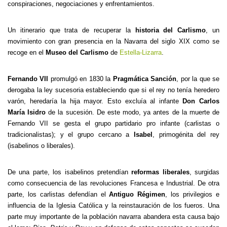
conspiraciones, negociaciones y enfrentamientos.
Un itinerario que trata de recuperar la
historia del Carlismo
, un
movimiento con gran presencia en la Navarra del siglo XIX como se
recoge en el
Museo del Carlismo
de
Estella-Lizarra
.
Fernando VII
promulgó en 1830 la
Pragmática Sanción
, por la que se
derogaba la ley sucesoria estableciendo que si el rey no tenía heredero
varón, heredaría la hija mayor. Esto excluía al infante
Don Carlos
María Isidro
de la sucesión. De este modo, ya antes de la muerte de
Fernando VII se gesta el grupo partidario pro infante (carlistas o
tradicionalistas); y el grupo cercano a
Isabel
, primogénita del rey
(isabelinos o liberales).
De una parte, los isabelinos pretendían
reformas liberales
, surgidas
como consecuencia de las revoluciones Francesa e Industrial. De otra
parte, los carlistas defendían el
Antiguo Régimen
, los privilegios e
influencia de la Iglesia Católica y la reinstauración de los fueros. Una
parte muy importante de la población navarra abandera esta causa bajo