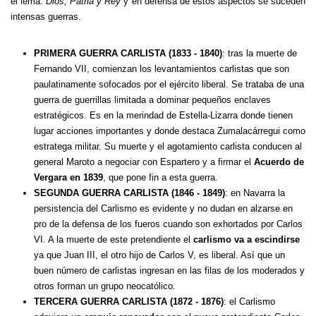
el lema:
Dios, Patria y Rey
y en defensa de estos aspectos se suceden
intensas guerras.
PRIMERA GUERRA CARLISTA (1833 - 1840)
: tras la muerte de
Fernando VII, comienzan los levantamientos carlistas que son
paulatinamente sofocados por el ejército liberal. Se trataba de una
guerra de guerrillas limitada a dominar pequeños enclaves
estratégicos. Es en la merindad de Estella-Lizarra donde tienen
lugar acciones importantes y donde destaca Zumalacárregui como
estratega militar. Su muerte y el agotamiento carlista conducen al
general Maroto a negociar con Espartero y a firmar el
Acuerdo de
Vergara en 1839
, que pone fin a esta guerra.
SEGUNDA GUERRA CARLISTA (1846 - 1849)
: en Navarra la
persistencia del Carlismo es evidente y no dudan en alzarse en
pro de la defensa de los fueros cuando son exhortados por Carlos
VI. A la muerte de este pretendiente el
carlismo va a escindirse
ya que Juan III, el otro hijo de Carlos V, es liberal. Así que un
buen número de carlistas ingresan en las filas de los moderados y
otros forman un grupo neocatólico.
TERCERA GUERRA CARLISTA (1872 - 1876)
: el Carlismo