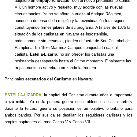
adquiere un
empuje renovador
con el nuevo pretendiente Carlos
VII, un hombre activo y resuelto, muy acorde con las nuevas
circunstancias. Ya no se añora la vuelta al Antiguo Régimen,
aunque la defensa de la religión y la reivindicación foral siguen
constituyendo firmes pilares de su programa. A finales de 1875 la
situación de los carlistas en Navarra es insostenible,
prácticamente sin recursos, pierden el fuerte de San Cristóbal de
Pamplona. En 1876 Martínez Campos conquista la capital
carlista,
Estella-Lizarra
, no sin ofrecer los carlistas una
resistencia desesperada hasta el último momento. Finalmente las
tropas carlistas se retiran cruzando la frontera.
Principales
escenarios del Carlismo
en Navarra:
ESTELLA-LIZARRA
, la capital del Carlismo durante años e importante
plaza militar. Ya en la primera guerra se establece en ella la corte y
durante la tercera guerra su posesión es un objetivo prioritario para
ambos bandos. Por sus calles desfilan los seguidores carlistas y los
propios aspirantes al trono Carlos V y Carlos VII.