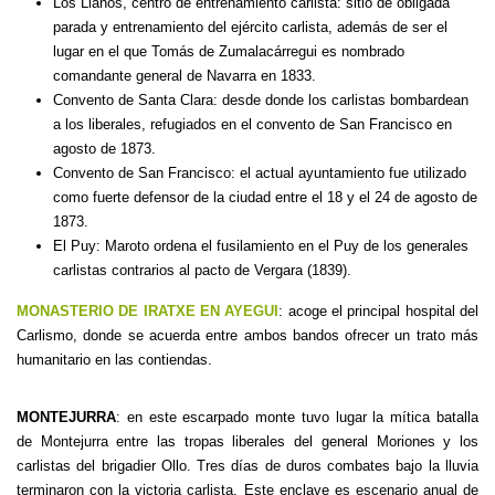
Los Llanos, centro de entrenamiento carlista: sitio de obligada
parada y entrenamiento del ejército carlista, además de ser el
lugar en el que Tomás de Zumalacárregui es nombrado
comandante general de Navarra en 1833.
Convento de Santa Clara: desde donde los carlistas bombardean
a los liberales, refugiados en el convento de San Francisco en
agosto de 1873.
Convento de San Francisco: el actual ayuntamiento fue utilizado
como fuerte defensor de la ciudad entre el 18 y el 24 de agosto de
1873.
El Puy: Maroto ordena el fusilamiento en el Puy de los generales
carlistas contrarios al pacto de Vergara (1839).
MONASTERIO DE IRATXE EN AYEGUI
: acoge el principal hospital del
Carlismo, donde se acuerda entre ambos bandos ofrecer un trato más
humanitario en las contiendas.
MONTEJURRA
: en este escarpado monte tuvo lugar la mítica batalla
de Montejurra entre las tropas liberales del general Moriones y los
carlistas del brigadier Ollo. Tres días de duros combates bajo la lluvia
terminaron con la victoria carlista. Este enclave es escenario anual de