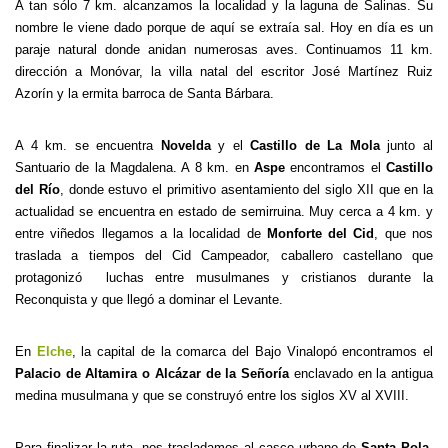
A tan sólo 7 km. alcanzamos la localidad y la laguna de Salinas. Su
nombre le viene dado porque de aquí se extraía sal. Hoy en día es un
paraje natural donde anidan numerosas aves. Continuamos 11 km.
dirección a Monóvar, la villa natal del escritor José Martínez Ruiz
Azorín y la ermita barroca de Santa Bárbara.
A 4 km. se encuentra
Novelda
y el
Castillo de La Mola
junto al
Santuario de la Magdalena. A 8 km. en
Aspe
encontramos el
Castillo
del Río
, donde estuvo el primitivo asentamiento del siglo XII que en la
actualidad se encuentra en estado de semirruina. Muy cerca a 4 km. y
entre viñedos llegamos a la localidad de
Monforte del Cid
, que nos
traslada a tiempos del Cid Campeador, caballero castellano que
protagonizó luchas entre musulmanes y cristianos durante la
Reconquista y que llegó a dominar el Levante.
En
Elche
, la capital de la comarca del Bajo Vinalopó encontramos el
Palacio de Altamira o Alcázar de la Señoría
enclavado en la antigua
medina musulmana y que se construyó entre los siglos XV al XVIII.
Para finalizar la ruta, nos trasladamos al casco urbano de
Santa Pola
,