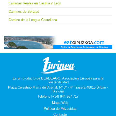
Cañadas Reales en Castilla y León
Caminos de Sefarad
Camino de la Lengua Castellana
Es un producto de
BERDEAGO, Asociación Europea para la
Sostenibilidad
Plaza Celestino María del Arenal, Nº 3º - 4º Trasera 48015 Bilbao -
Bizkaia
Teléfono [+34] 944 967 717
Mapa Web
Politica de Privacidad
Contacto