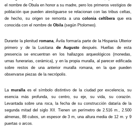
el nombre de Obula en honor a su madre, pero los primeros vestigios de
población que pueden atestiguarse se relacionan con las tribus celtas,
de hecho, su origen se remonta a una
colonia celtíbera
que era
conocida con el nombre de
Obila
(según Ptolomeo).
Durante la plenitud
romana
, Ávila formaría parte de
la Hispania Ulterior
primero y de
la Lusitana
de Augusto
después. Huellas de esta
presencia se encuentran en los hallazgos arqueológicos (monedas,
urnas funerarias, cerámica), y en la propia muralla, al parecer edificada
sobre restos de una anterior muralla romana, en la que pueden
observarse piezas de la necrópolis.
La
muralla
es el símbolo distintivo de la ciudad por excelencia, su
esencia más profunda, su centro, su eje, su vida, su corazón.
Levantada sobre una roca, la fecha de su construcción dataría de la
segunda mitad del siglo XII. Tienen un perímetro de
2.516 m
., 2.500
almenas, 88 cubos, un espesor de
3 m
, una altura media de
12 m
. y 9
puertas o arcos.