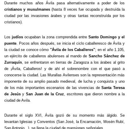
Durante muchos años Ávila pasa alternativamente a poder de los
cristianos y musulmanes
(hasta 8 veces fue ocupada y destruída la
ciudad por las invasiones árabes y otras tantas reconstruída por los
cristianos).
Los
judíos
ocupaban la zona comprendida entre
Santo Domingo y el
puente
. Pocos años después, se inicia el ciclo caballeresco de Ávila y
la ciudad se conoce cómo
"Ávila de los Caballeros"
; en el año 1.105,
un ejército de caballeros abulenses al mando de
Sancho Sánchez de
Zurraquín
, se enfrentaron en tierras de Zaragoza a los árabes al grito
de ¡Ávila, Caballeros! y de ahí el sobrenombre con el que pasó a
conocerse la ciudad.
Las Murallas Avilenses son la representación más
imponente de su amplio pasado medieval, de lucha y conquista y uno
de los más importantes escenarios de las vivencias de
Santa Teresa
de Jesús
y
San Juan de la Cruz
, escritores que dieron nombre a la
ciudad de Avila.
Durante el siglo XVI, Ávila gozó de su momento más álgido. Se
levantan Iglesias y Conventos (San José,
la Encarnación
, Mosén Rubí,
San Antonio...), se llena la ciudad de mansiones señoriales.