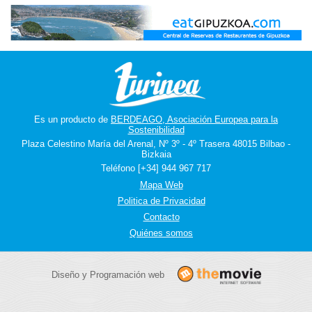
Es un producto de
BERDEAGO, Asociación Europea para la
Sostenibilidad
Plaza Celestino María del Arenal, Nº 3º - 4º Trasera 48015 Bilbao -
Bizkaia
Teléfono [+34] 944 967 717
Mapa Web
Politica de Privacidad
Contacto
Quiénes somos
Diseño y Programación web