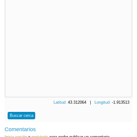
Latitud:
43.312064 |
Longitud:
-1.913513
Buscar cerca
Comentarios
Inicia sesión
o
regístrate
para poder publicar un comentario.