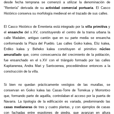
desde fecha temprana se comenzó a utilizar la denominación de
"Rentería" derivada de su
actividad comercial portuaria
. El Casco
Histórico conserva su morfología medieval en el trazado de sus calles.
El Casco Histórico de Errenteria está integrado por la
villa primitiva
y
el
ensanche
del s.XV, constituyendo el centro de la trama urbana la
calle Madalen, antiguo cantón que en su parte media se ensancha
conformando la Plaza del Pueblo. Las calles Goiko kalea, Eliz kalea,
Erdiko kalea y Beheko kalea constituyen el primitivo
núcleo
amurallado
que, como consecuencia del crecimiento de la población,
fue ensanchado en el s.XV con el triángulo formado por las calles
Kapitanenea, Andra Mari y Santxoenea, procediéndose entonces a la
construcción de la villa.
Si bien no quedan prácticamente vestigios de las murallas, se
conservan en Goiko kalea las Casas-Torre de Torrekua y Morrontxo
que, formando parte de aquélla, controlaban el acceso por la puerta de
Navarra. La tipología de la edificación es variada, predominando las
casas medianeras
de tres y cuatro plantas, y con ejemplos de casas
con fachadas entre espolones de piedra, que avanzan en altura