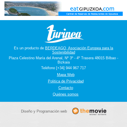
Es un producto de
BERDEAGO, Asociación Europea para la
Sostenibilidad
Plaza Celestino María del Arenal, Nº 3º - 4º Trasera 48015 Bilbao -
Bizkaia
Teléfono [+34] 944 967 717
Mapa Web
Politica de Privacidad
Contacto
Quiénes somos
Diseño y Programación web