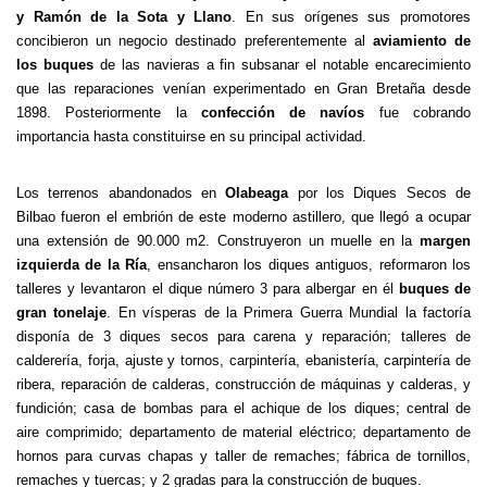
y Ramón de la Sota y Llano
. En sus orígenes sus promotores
concibieron un negocio destinado preferentemente al
aviamiento de
los buques
de las navieras a fin subsanar el notable encarecimiento
que las reparaciones venían experimentado en Gran Bretaña desde
1898. Posteriormente la
confección de navíos
fue cobrando
importancia hasta constituirse en su principal actividad.
Los terrenos abandonados en
Olabeaga
por los Diques Secos de
Bilbao fueron el embrión de este moderno astillero, que llegó a ocupar
una extensión de 90.000 m
2
. Construyeron un muelle en la
margen
izquierda de la Ría
, ensancharon los diques antiguos, reformaron los
talleres y levantaron el dique número 3 para albergar en él
buques de
gran tonelaje
. En vísperas de la Primera Guerra Mundial la factoría
disponía de 3 diques secos para carena y reparación; talleres de
calderería, forja, ajuste y tornos, carpintería, ebanistería, carpintería de
ribera, reparación de calderas, construcción de máquinas y calderas, y
fundición; casa de bombas para el achique de los diques; central de
aire comprimido; departamento de material eléctrico; departamento de
hornos para curvas chapas y taller de remaches; fábrica de tornillos,
remaches y tuercas; y 2 gradas para la construcción de buques.