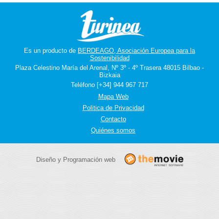
Es un producto de
BERDEAGO, Asociación Europea para la
Sostenibilidad
Plaza Celestino María del Arenal, Nº 3º - 4º Trasera 48015 Bilbao -
Bizkaia
Teléfono [+34] 944 967 717
Mapa Web
Politica de Privacidad
Contacto
Quiénes somos
Diseño y Programación web