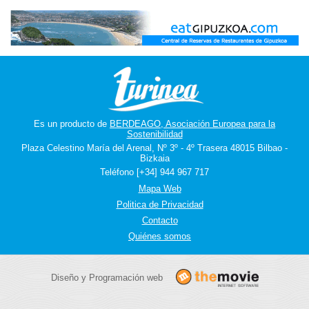
Es un producto de
BERDEAGO, Asociación Europea para la
Sostenibilidad
Plaza Celestino María del Arenal, Nº 3º - 4º Trasera 48015 Bilbao -
Bizkaia
Teléfono [+34] 944 967 717
Mapa Web
Politica de Privacidad
Contacto
Quiénes somos
Diseño y Programación web