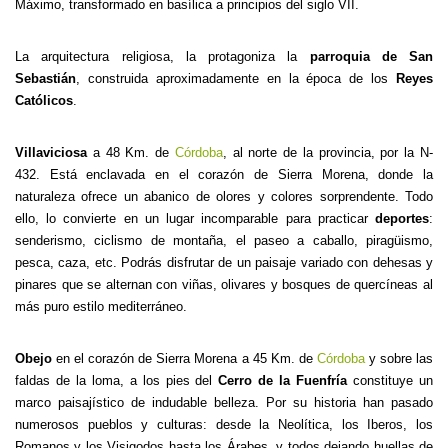
Máximo, transformado en basílica a principios del siglo VII.
La arquitectura religiosa, la protagoniza la
parroquia de San
Sebastián
, construida aproximadamente en la época de los
Reyes
Católicos
.
Villaviciosa
a 48 Km. de
Córdoba
, al norte de la provincia, por la N-
432. Está enclavada en el corazón de Sierra Morena, donde la
naturaleza ofrece un abanico de olores y colores sorprendente. Todo
ello, lo convierte en un lugar incomparable para practicar
deportes
:
senderismo, ciclismo de montaña, el paseo a caballo, piragüismo,
pesca, caza, etc. Podrás disfrutar de un paisaje variado con dehesas y
pinares que se alternan con viñas, olivares y bosques de quercíneas al
más puro estilo mediterráneo.
Obejo
en el corazón de Sierra Morena a 45 Km. de
Córdoba
y sobre las
faldas de la loma, a los pies del
Cerro de la Fuenfría
constituye un
marco paisajístico de indudable belleza. Por su historia han pasado
numerosos pueblos y culturas: desde la Neolítica, los Iberos, los
Romanos y los Visigodos hasta los Árabes, y todos dejando huellas de