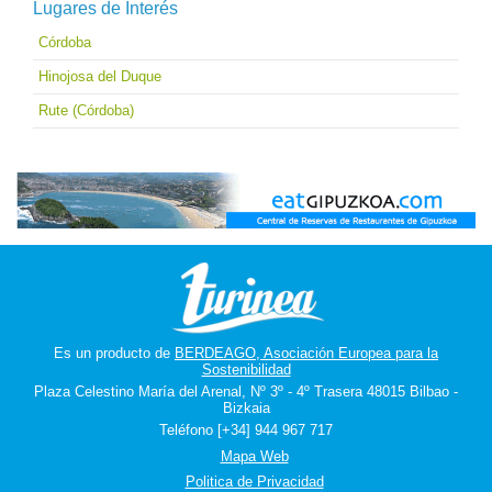
Lugares de Interés
Córdoba
Hinojosa del Duque
Rute (Córdoba)
Es un producto de
BERDEAGO, Asociación Europea para la
Sostenibilidad
Plaza Celestino María del Arenal, Nº 3º - 4º Trasera 48015 Bilbao -
Bizkaia
Teléfono [+34] 944 967 717
Mapa Web
Politica de Privacidad