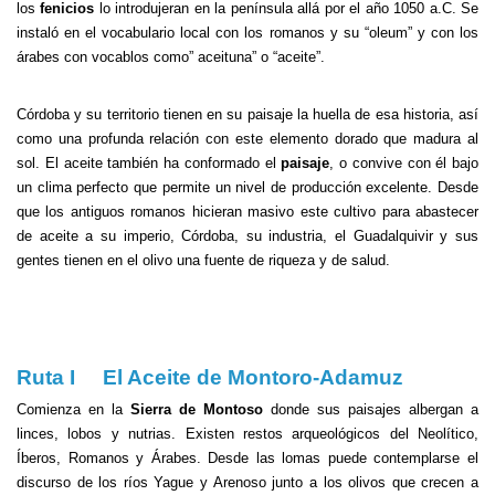
los
fenicios
lo introdujeran en la península allá por el año 1050 a.C. Se
instaló en el vocabulario local con los romanos y su “oleum” y con los
árabes con vocablos como” aceituna” o “aceite”.
Córdoba y su territorio tienen en su paisaje la huella de esa historia, así
como una profunda relación con este elemento dorado que madura al
sol. El aceite también ha conformado el
paisaje
, o convive con él bajo
un clima perfecto que permite un nivel de producción excelente. Desde
que los antiguos romanos hicieran masivo este cultivo para abastecer
de aceite a su imperio, Córdoba, su industria, el Guadalquivir y sus
gentes tienen en el olivo una fuente de riqueza y de salud.
Ruta I El Aceite de Montoro-Adamuz
Comienza en la
Sierra de Montoso
donde sus paisajes albergan a
linces, lobos y nutrias. Existen restos arqueológicos del Neolítico,
Íberos, Romanos y Árabes. Desde las lomas puede contemplarse el
discurso de los ríos Yague y Arenoso junto a los olivos que crecen a