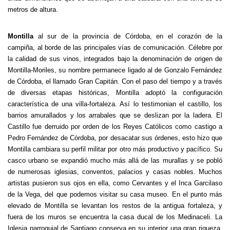
metros de altura.
Montilla
al sur de la provincia de Córdoba, en el corazón de la
campiña, al borde de las principales vías de comunicación. Célebre por
la calidad de sus vinos, integrados bajo la denominación de origen de
Montilla-Moriles, su nombre permanece ligado al de Gonzalo Fernández
de Córdoba, el llamado Gran Capitán. Con el paso del tiempo y a través
de diversas etapas históricas, Montilla adoptó la configuración
característica de una villa-fortaleza. Así lo testimonian el castillo, los
barrios amurallados y los arrabales que se deslizan por la ladera. El
Castillo fue derruido por orden de los Reyes Católicos como castigo a
Pedro Fernández de Córdoba, por desacatar sus órdenes, esto hizo que
Montilla cambiara su perfil militar por otro más productivo y pacífico. Su
casco urbano se expandió mucho más allá de las murallas y se pobló
de numerosas iglesias, conventos, palacios y casas nobles. Muchos
artistas pusieron sus ojos en ella, como Cervantes y el Inca Garcilaso
de la Vega, del que podemos visitar su casa museo. En el punto más
elevado de Montilla se levantan los restos de la antigua fortaleza, y
fuera de los muros se encuentra la casa ducal de los Medinaceli. La
Iglesia parroquial de Santiago conserva en su interior una gran riqueza,