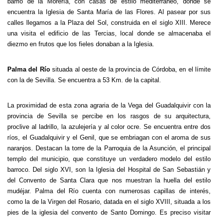
barrio de la Morería, con casas de estilo mediterráneo, donde se
encuentra la Iglesia de Santa María de las Flores. Al pasear por sus
calles llegamos a la Plaza del Sol, construida en el siglo XIII. Merece
una visita el edificio de las Tercias, local donde se almacenaba el
diezmo en frutos que los fieles donaban a la Iglesia.
Palma del Río
situada al oeste de la provincia de Córdoba, en el límite
con la de Sevilla. Se encuentra a 53 Km. de la capital.
La proximidad de esta zona agraria de la Vega del Guadalquivir con la
provincia de Sevilla se percibe en los rasgos de su arquitectura,
proclive al ladrillo, la azulejería y al color ocre. Se encuentra entre dos
ríos, el Guadalquivir y el Genil, que se embriagan con el aroma de sus
naranjos. Destacan la torre de la Parroquia de la Asunción, el principal
templo del municipio, que constituye un verdadero modelo del estilo
barroco. Del siglo XVI, son la Iglesia del Hospital de San Sebastián y
del Convento de Santa Clara que nos muestran la huella del estilo
mudéjar. Palma del Río cuenta con numerosas capillas de interés,
como la de la Virgen del Rosario, datada en el siglo XVIII, situada a los
pies de la iglesia del convento de Santo Domingo. Es preciso visitar