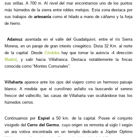
sus orillas. A 700 m. Al nivel del mar encontramos uno de los puntos
más húmedos de la sierra entre robles melojos. Esta zona destaca por
sus trabajos de
artesanía
como el hilado a mano de cáñamo y la forja
de hierro.
Adamuz
asentada en el valle del Guadalquivir, entre el río Sierra
Morena, en un paraje de gran interés cinegético. Dista 32 Km. al norte
de la capital. Desde
Córdoba
hay que tomar la autovía -4 dirección
Madrid
, y salir hacia Villafranca. Destaca notablemente la fincas
conocida como “Montes Comunales”.
Villaharta
aparece ante los ojos del viajero como un hermoso paisaje
blanco. A medida que el curvilíneo asfalto va buscando el sereno
frescor del vallecillo, las casas de Villaharta van ocultándose tras los
húmedos cerros.
Continuamos por
Espiel
a 50 km. de la capital. Posee el conjunto
visigodo del
Cerro del Germo
, cuyo origen se remonta al siglo I según
un ara votiva encontrada en un templo dedicado a Júpiter Optimo