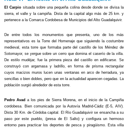
El Carpio
situada sobre una pequeña colina desde donde se divisa la
sierra, el valle y la campiña. Dista de la capital algo más de 25 km. y
pertenece a la Comarca Cordobesa de Municipios del Alto Guadalquivir.
De entre todos los monumentos que presenta, uno de los más
representativos es la Torre del Homenaje que siguiendo la costumbre
medieval, esta torre que formaba parte del castillo de los Méndez de
Sotomayor, se yergue sobre un cerro que domina el caserío de la villa.
De estilo mudéjar, fue la primera pieza del castillo en edificarse. Se
construyó con argamasa y ladrillo, en forma de prisma rectangular
cuyos macizos muros lucen unas ventanas en arco de herradura, ya
sencillas o bien dobles, pero que en la actualidad aparecen cegadas. La
población surgió alrededor de esta torre.
Pedro Avad
a los pies de Sierra Morena, en el inicio de la Campiña
cordobesa. Bien comunicada por la Autovía Madrid-Cádiz (E-5, AIV).
Dista 30 Km. de Córdoba capital. El Río Guadalquivir se ensancha a su
paso por este pueblo, (presa de El Salto) y configura un hermoso
entorno para practicar los deportes de pesca y piragüismo. Esta villa