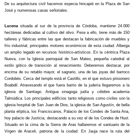
De su arquitectura civil hacemos especia hincapié en la Plaza de San
José y numerosas casas señoriales.
Lucena
situada al sur de la provincia de Córdoba, mantiene 24.000
hectáreas dedicadas al cultivo del olivo. Pese a ello, tiene más de 150
talleres y fábricas entre las que destacan la fabricación de muebles y
frío industrial, principales motores económicos de esta ciudad. Alberga
un amplio legado en recursos histórico-artísticos. En la céntrica Plaza
Nueva, con la Iglesia parroquial de San Mateo, pequeña catedral al
estilo gótico de transición al renacimiento. Deberemos destacar, por
encima de su retablo mayor, el sagrario, una de las joyas del barroco
Cordobés. Cerca del templo está el Castillo, en el que estuvo prisionero
Boabdil. Atravesando el que fuera barrio de la judería llegaremos a la
iglesia de Santiago. Antigua sinagoga judía y célebre academia
Talmúdica. Los principales edificios tanto religiosos como civiles son la
iglesia hospital de San Juan de Dios, la iglesia de San Agustín, de bella
planta elíptica, los Franciscanos, Palacio de los Condes de Santa Ana,
hoy palacio de Justicia; destacando a su vez el de los Condes de Hust.
Situado en la cima de la Sierra de Aras hallaremos el santuario de la
Virgen de Araceli, patrona de la ciudad. En Jauja nace la ruta del