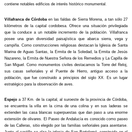
contiene notables edificios de interés histórico monumental.
Villafranca de Córdoba
en las faldas de Sierra Morena, a tan sólo 27
kilómetros de la capital cordobesa. Ofrece una situación privilegiada
que la conduce a un notable incremento de la población. Villafranca
posee una gran diversidad paisajística que abarca sierra, vega y
campiña. Como construcciones religiosas destacan la Iglesia de Santa
Marina de Aguas Santas, la Ermita de la Soledad, la Ermita de Jesús
Nazareno, la Ermita de Nuestra Señora de los Remedios y La Capilla de
San Miguel. Como monumentos civiles destacamos la Torre del Reloj,
sus casas señoriales y el Puente de Hierro, antiguo acceso a la
población, que fue construido a principios del siglo XX. Es un lugar
estratégico para la observación de aves.
Espejo
a 37 Km. de la capital, al suroeste de la provincia de Córdoba,
se encuentra la villa en la cima de una colina y en sus laderas se
extienden las casa blancas superpuestas que dan paso a una enorme
extensión de olivares. El Paseo de Andalucía es conocido como paseo
de las Calleras, sitio elegido por las familias señoriales para asentarse.
Junto al castillo se alza la iglesia de San Bartolomé, construida en el