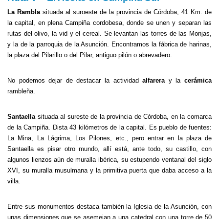
La Rambla
situada al suroeste de la provincia de Córdoba, 41 Km. de
la capital, en plena Campiña cordobesa, donde se unen y separan las
rutas del olivo, la vid y el cereal. Se levantan las torres de las Monjas,
y la de la parroquia de la Asunción. Encontramos la fábrica de harinas,
la plaza del Pilarillo o del Pilar, antiguo pilón o abrevadero.
No podemos dejar de destacar la actividad
alfarera
y la
cerámica
rambleña.
Santaella
situada al sureste de la provincia de Córdoba, en la comarca
de la Campiña. Dista 43 kilómetros de la capital. Es pueblo de fuentes:
La Mina, La Lágrima, Los Pilones, etc., pero entrar en la plaza de
Santaella es pisar otro mundo, allí está, ante todo, su castillo, con
algunos lienzos aún de muralla ibérica, su estupendo ventanal del siglo
XVI, su muralla musulmana y la primitiva puerta que daba acceso a la
villa.
Entre sus monumentos destaca también la Iglesia de la Asunción, con
unas dimensiones que se asemejan a una catedral con una torre de 50