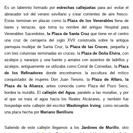
Es un laberinto formado por
estrechas callejuelas
para así evitar el
abrasador sol del verano sevillano y crear corrientes de aire fresco.
Estas terminan en plazas como la
Plaza de los Venerables
llena de
bares y terrazas, que toma su nombre del antiguo Hospital para
Venerables Sacerdotes,
la Plaza de Santa Cruz
que tiene en el centro
una cruz de cerrajería del siglo XVII construida sobre la antigua
parroquia mudéjar de Santa Cruz, la
Plaza de las Cruces
, pequeña y
con tres columnas terminadas en cruces, la
Plaza de Doña Elvira
, con
azulejos y naranjos y una fuente y arriates con asientos de ladrillos y
azulejos, antiguamente se utilizaba como Corral de Comedias, la
Plaza
de los Refinadores
donde encontramos la escultura del mítico
conquistador de mujeres Don Juan Tenorio, la
Plaza de Alfaro, la
Plaza de la Alianza
, antes conocida como Plaza del Pozo Seco,
bordea la muralla. El
callejón del Agua
, paralelo a las murallas, y por
el que se traía el agua hacia los Reales Alcázares, y también fue
hospedaje este callejón del escritor
Washington Irving
, como recuerda
una placa hecha por
Mariano Benlliure
.
Saliendo de este callejón llegamos a los
Jardines de Murillo
, otro