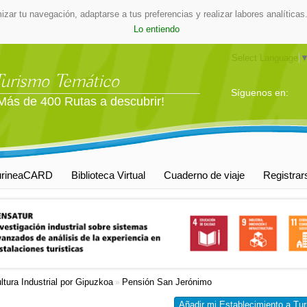
mizar tu navegación, adaptarse a tus preferencias y realizar labores analític
Lo entiendo
Select Language
Turismo Temático
Síguenos en:
Más de 400 Rutas a descubrir!
urineaCARD
Biblioteca Virtual
Cuaderno de viaje
Registrar
ltura Industrial por Gipuzkoa
Pensión San Jerónimo
»
Añadir mi Establecimiento a Tur