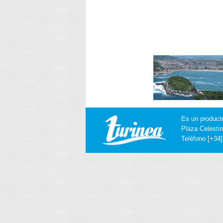
Es un product
Plaza Celestin
Teléfono [+34