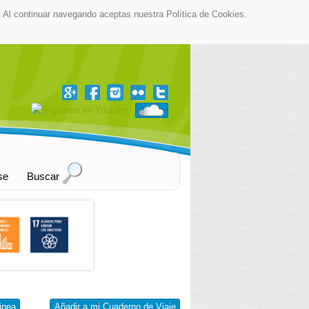
as. Al continuar navegando aceptas nuestra Política de Cookies.
▼
se
Buscar
inea
Añadir a mi Cuaderno de Viaje