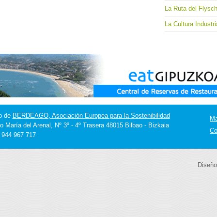
La Ruta del Flysc
La Cultura Industr
o de
BERDEAGO, Asociación Europea para la Sostenibilidad
M
o María del Arenal, Nº 3º - 4º Trasera 48015 Bilbao - Bizkaia
Co
] 944 967 717
Diseño