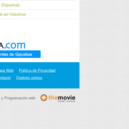
h (Gipuzkoa)
ial por Gipuzkoa
apa Web
Politica de Privacidad
ntacto
Quiénes somos
 y Programación web