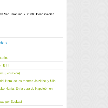
e de San Jerónimo, 2, 20003 Donostia-San
adas
terios
en BTT
urri (Gipuzkoa)
del litoral de los montes Jaizkibel y Ulia
ako Harria: En la cara de Napoleón en
cas por Euskadi