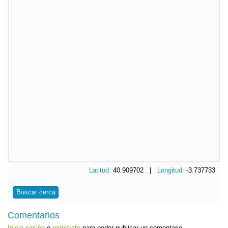
Latitud:
40.909702 |
Longitud:
-3.737733
Buscar cerca
Comentarios
Inicia sesión
o
regístrate
para poder publicar un comentario.