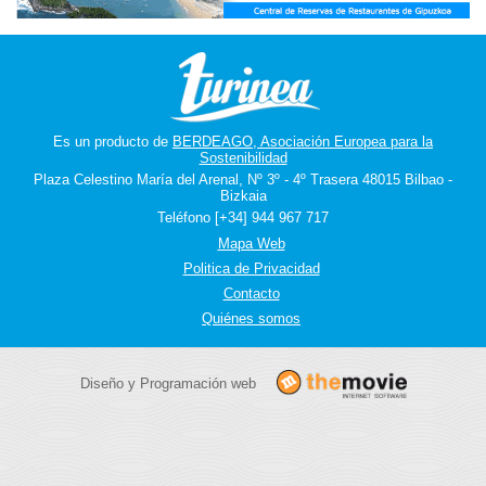
Es un producto de
BERDEAGO, Asociación Europea para la
Sostenibilidad
Plaza Celestino María del Arenal, Nº 3º - 4º Trasera 48015 Bilbao -
Bizkaia
Teléfono [+34] 944 967 717
Mapa Web
Politica de Privacidad
Contacto
Quiénes somos
Diseño y Programación web