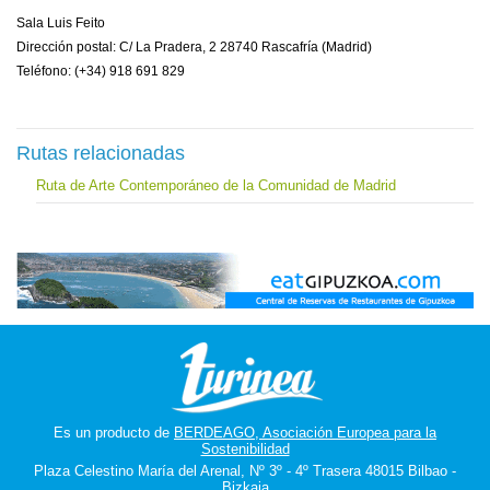
Sala Luis Feito
Dirección postal: C/ La Pradera, 2 28740 Rascafría (Madrid)
Teléfono: (+34) 918 691 829
Rutas relacionadas
Ruta de Arte Contemporáneo de la Comunidad de Madrid
Es un producto de
BERDEAGO, Asociación Europea para la
Sostenibilidad
Plaza Celestino María del Arenal, Nº 3º - 4º Trasera 48015 Bilbao -
Bizkaia