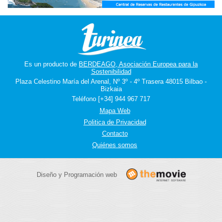
Es un producto de
BERDEAGO, Asociación Europea para la
Sostenibilidad
Plaza Celestino María del Arenal, Nº 3º - 4º Trasera 48015 Bilbao -
Bizkaia
Teléfono [+34] 944 967 717
Mapa Web
Politica de Privacidad
Contacto
Quiénes somos
Diseño y Programación web