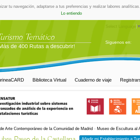
mizar tu navegación, adaptarse a tus preferencias y realizar labores analític
Lo entiendo
Select Language
Turismo Temático
Síguenos en:
Más de 400 Rutas a descubrir!
urineaCARD
Biblioteca Virtual
Cuaderno de viaje
Registrar
de Arte Contemporáneo de la Comunidad de Madrid
Museo de Escultura al A
»
ibre Paseo de la Castellana
Añadir mi Establecimiento a Tur