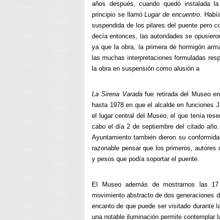
años después, cuando quedó instalada la
principio se llamó
Lugar de encuentro
. Habí
suspendida de los pilares del puente pero c
decía entonces, las autoridades se opusiero
ya que la obra, la primera de hormigón arma
las muchas interpretaciones formuladas respe
la obra en suspensión como alusión a
La Sirena Varada
fue retirada del Museo en
hasta 1978 en que el alcalde en funciones J
el lugar central del Museo, el que tenía res
cabo el día 2 de septiembre del citado año.
Ayuntamiento también dieron su conformidad
razonable pensar que los primeros, autores 
y pesos que podía soportar el puente.
El Museo además de mostrarnos las 17 o
movimiento abstracto de dos generaciones de
encanto de que puede ser visitado durante l
una notable iluminación permite contemplar l