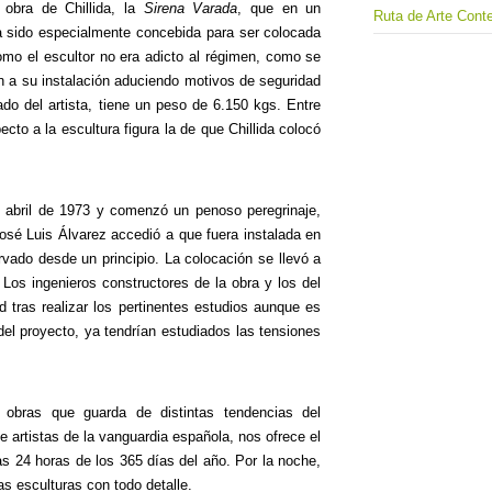
 obra de Chillida, la
Sirena Varada
, que en un
Ruta de Arte Cont
a sido especialmente concebida para ser colocada
omo el escultor no era adicto al régimen, como se
n a su instalación aduciendo motivos de seguridad
do del artista, tiene un peso de 6.150 kgs. Entre
cto a la escultura figura la de que Chillida colocó
 abril de 1973 y comenzó un penoso peregrinaje,
osé Luis Álvarez accedió a que fuera instalada en
ervado desde un principio. La colocación se llevó a
 Los ingenieros constructores de la obra y los del
 tras realizar los pertinentes estudios aunque es
del proyecto, ya tendrían estudiados las tensiones
bras que guarda de distintas tendencias del
 artistas de la vanguardia española, nos ofrece el
as 24 horas de los 365 días del año. Por la noche,
as esculturas con todo detalle.