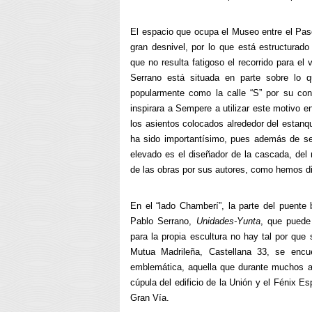
El espacio que ocupa el Museo entre el Pase
gran desnivel, por lo que está estructurad
que no resulta fatigoso el recorrido para el
Serrano está situada en parte sobre lo q
popularmente como la calle “S” por su con
inspirara a Sempere a utilizar este motivo en
los asientos colocados alrededor del estan
ha sido importantísimo, pues además de ser
elevado es el diseñador de la cascada, del m
de las obras por sus autores, como hemos di
En el “lado Chamberí”, la parte del puente
Pablo Serrano,
Unidades-Yunta
, que puede
para la propia escultura no hay tal por que 
Mutua Madrileña, Castellana 33, se encu
emblemática, aquella que durante muchos a
cúpula del edificio de la Unión y el Fénix E
Gran Vía.