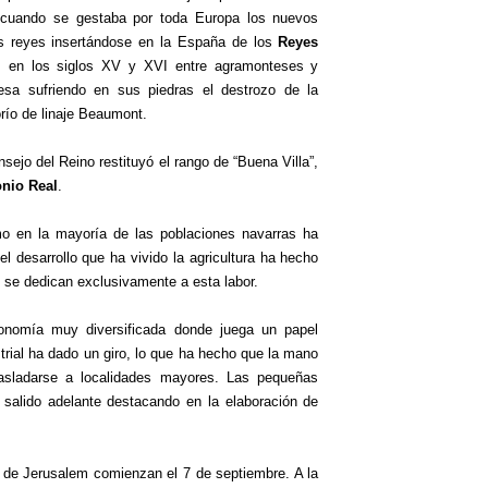
 cuando se gestaba por toda Europa los nuevos
s reyes insertándose en la España de los
Reyes
l
en los siglos XV y XVI entre agramonteses y
sa sufriendo en sus piedras el destrozo de la
orío de linaje Beaumont.
sejo del Reino restituyó el rango de “Buena Villa”,
nio Real
.
o en la mayoría de las poblaciones navarras ha
el desarrollo que ha vivido la agricultura ha hecho
 se dedican exclusivamente a esta labor.
nomía muy diversificada donde juega un papel
strial ha dado un giro, lo que ha hecho que la mano
asladarse a localidades mayores. Las pequeñas
 salido adelante destacando en la elaboración de
 de Jerusalem comienzan el 7 de septiembre. A la