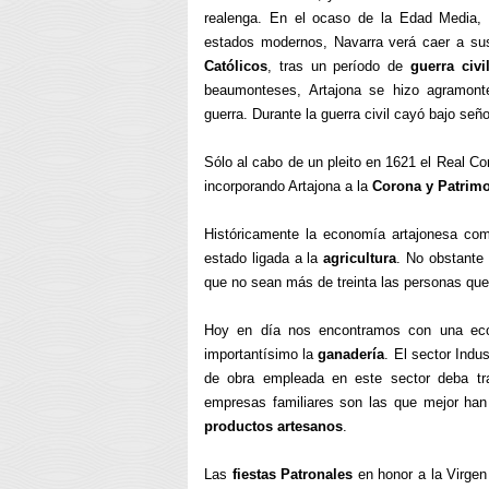
realenga. En el ocaso de la Edad Media,
estados modernos, Navarra verá caer a su
Católicos
, tras un período de
guerra civi
beaumonteses, Artajona se hizo agramonte
guerra. Durante la guerra civil cayó bajo señ
Sólo al cabo de un pleito en 1621 el Real Con
incorporando Artajona a la
Corona y Patrimo
Históricamente la economía artajonesa com
estado ligada a la
agricultura
. No obstante 
que no sean más de treinta las personas que
Hoy en día nos encontramos con una eco
importantísimo la
ganadería
. El sector Indu
de obra empleada en este sector deba tr
empresas familiares son las que mejor han
productos artesanos
.
Las
fiestas Patronales
en honor a la Virgen