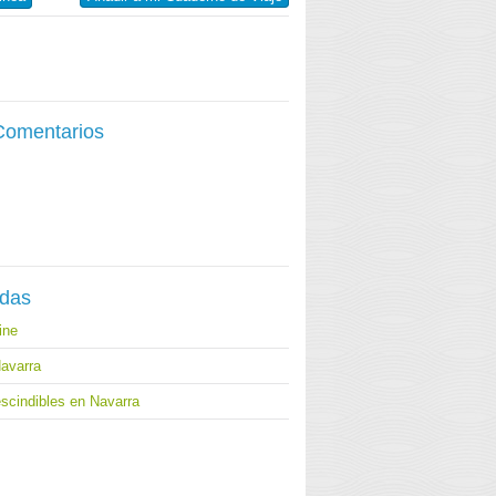
 Comentarios
adas
ine
Navarra
scindibles en Navarra