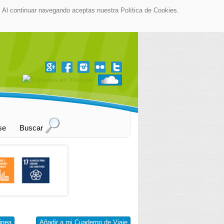
as. Al continuar navegando aceptas nuestra Política de Cookies.
▼
se
Buscar
inea
Añadir a mi Cuaderno de Viaje