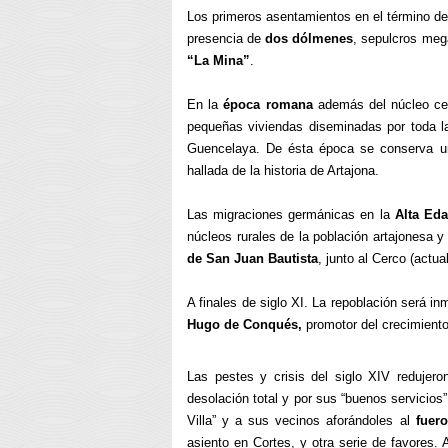
Los primeros asentamientos en el término de 
presencia de
dos dólmenes
, sepulcros meg
“La Mina”
.
En la
época romana
además del núcleo cen
pequeñas viviendas diseminadas por toda la 
Guencelaya. De ésta época se conserva un m
hallada de la historia de Artajona.
Las migraciones germánicas en la
Alta Ed
núcleos rurales de la población artajonesa y
de San Juan Bautista
, junto al Cerco (actu
A finales de siglo XI. La repoblación será i
Hugo de Conqués,
promotor del crecimient
Las pestes y crisis del siglo XIV redujero
desolación total y por sus “buenos servicios
Villa” y a sus vecinos aforándoles al
fuer
asiento en Cortes, y otra serie de favores. 