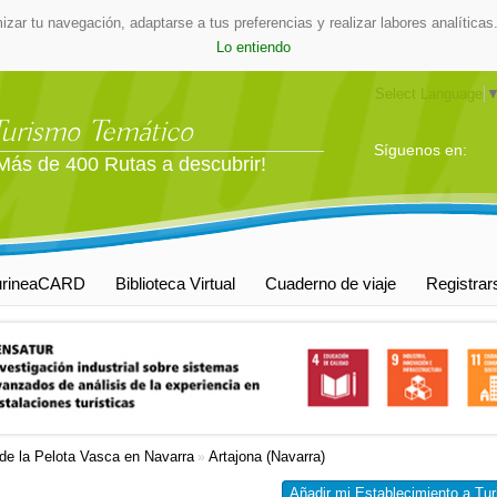
mizar tu navegación, adaptarse a tus preferencias y realizar labores analític
Lo entiendo
Select Language
Turismo Temático
Síguenos en:
Más de 400 Rutas a descubrir!
urineaCARD
Biblioteca Virtual
Cuaderno de viaje
Registrar
de la Pelota Vasca en Navarra
Artajona (Navarra)
»
Añadir mi Establecimiento a Tur