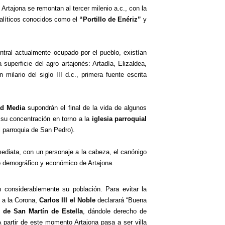
Artajona se remontan al tercer milenio a.c., con la
alíticos conocidos como el
“Portillo de Enériz”
y
tral actualmente ocupado por el pueblo, existían
superficie del agro artajonés: Artadía, Elizaldea,
ilario del siglo III d.c., primera fuente escrita
ad Media
supondrán el final de la vida de algunos
 su concentración en torno a la
iglesia parroquial
al parroquia de San Pedro).
nmediata, con un personaje a la cabeza, el canónigo
o demográfico y económico de Artajona.
n considerablemente su población. Para evitar la
” a la Corona,
Carlos III el Noble
declarará “Buena
o de San Martín de Estella
, dándole derecho de
A partir de este momento Artajona pasa a ser villa