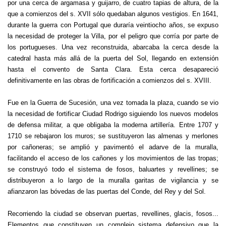
por una cerca de argamasa y guijarro, de cuatro tapias de altura, de la
que a comienzos del s. XVII sólo quedaban algunos vestigios. En 1641,
durante la guerra con Portugal que duraría veintiocho años, se expuso
la necesidad de proteger la Villa, por el peligro que corría por parte de
los portugueses. Una vez reconstruida, abarcaba la cerca desde la
catedral hasta más allá de la puerta del Sol, llegando en extensión
hasta el convento de Santa Clara. Esta cerca desapareció
definitivamente en las obras de fortificación a comienzos del s. XVIII.
Fue en la Guerra de Sucesión, una vez tomada la plaza, cuando se vio
la necesidad de fortificar Ciudad Rodrigo siguiendo los nuevos modelos
de defensa militar, a que obligaba la moderna artillería.
Entre 1707 y
1710
se rebajaron los muros; se sustituyeron las almenas y merlones
por cañoneras; se amplió y pavimentó el adarve de la muralla,
facilitando el acceso de los cañones y los movimientos de las tropas;
se construyó todo el sistema de fosos, baluartes y revellines; se
distribuyeron a lo largo de la muralla garitas de vigilancia y se
afianzaron las bóvedas de las puertas del Conde, del Rey y del Sol.
Recorriendo la ciudad se observan puertas, revellines, glacis, fosos...
Elementos que constituyen un complejo sistema defensivo que la