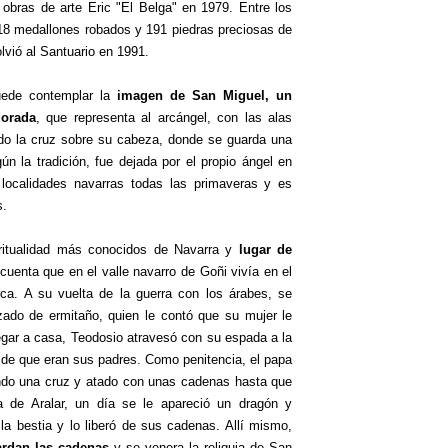
 obras de arte Eric "El Belga" en 1979. Entre los
18 medallones robados y 191 piedras preciosas de
olvió al Santuario en 1991.
puede contemplar la
imagen de San Miguel, un
dorada
, que representa al arcángel, con las alas
ndo la cruz sobre su cabeza, donde se guarda una
gún la tradición, fue dejada por el propio ángel en
localidades navarras todas las primaveras y es
s.
ritualidad más conocidos de Navarra y
lugar de
uenta que en el valle navarro de Goñi vivía en el
rca. A su vuelta de la guerra con los árabes, se
zado de ermitaño, quien le contó que su mujer le
egar a casa, Teodosio atravesó con su espada a la
 de que eran sus padres. Como penitencia, el papa
ndo una cruz y atado con unas cadenas hasta que
a de Aralar, un día se le apareció un dragón y
a bestia y lo liberó de sus cadenas. Allí mismo,
ardan las cadenas
y se venera la reliquia de San