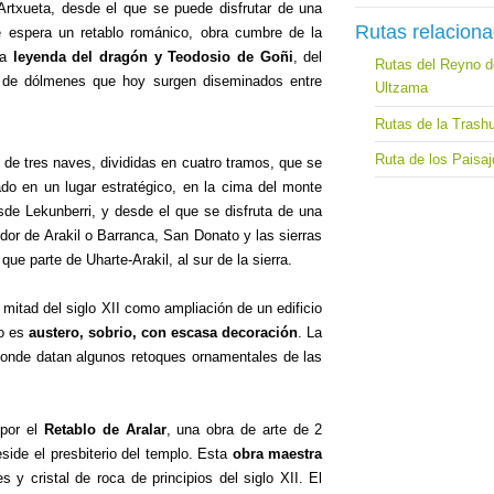
 Artxueta, desde el que se puede disfrutar de una
Rutas relacion
le espera un retablo románico, obra cumbre de la
la
leyenda del dragón y Teodosio de Goñi
, del
Rutas del Reyno de
s de dólmenes que hoy surgen diseminados entre
Ultzama
Rutas de la Trash
Ruta de los Paisa
 de tres naves, divididas en cuatro tramos, que se
ado en un lugar estratégico, en la cima del monte
sde Lekunberri, y desde el que se disfruta de una
dor de Arakil o Barranca, San Donato y las sierras
ue parte de Uharte-Arakil, al sur de la sierra.
 mitad del siglo XII como ampliación de un edificio
io es
austero, sobrio, con escasa decoración
. La
 donde datan algunos retoques ornamentales de las
 por el
Retablo de Aralar
, una obra de arte de 2
eside el presbiterio del templo. Esta
obra maestra
s y cristal de roca de principios del siglo XII. El