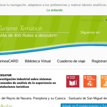
mizar tu navegación, adaptarse a tus preferencias y realizar labores analític
Lo entiendo
Select Language
Turismo Temático
Síguenos en:
Más de 400 Rutas a descubrir!
urineaCARD
Biblioteca Virtual
Cuaderno de viaje
Registrar
 del Reyno de Navarra. Pamplona y su Cuenca
Santuario de San Miguel de
»
Aralar
Añadir mi Establecimiento a Tur