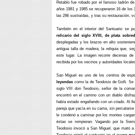
Retablo fue robado por el famoso ladrón de
años 1981 y 1985 se recuperaron 16 de los 
las 286 sustraídas, y tras su restauración, v
También en el interior del Santuario se 
relicario del siglo XVIII, de plata sobre
desplegadas y los brazos en alto sostenie
antigua talla de madera, la reliquia que, se
este lugar. La imagen recorre decenas de 
recibida por los vecinos y autoridades locale
San Miguel es uno de los centros de espi
leyendas
como la de Teodosio de Goñi. Se c
siglo VIII don Teodosio, señor de la coma
encontró en el camino con un diablo disfra
había estado engañando con un criado. Al ll
pareja que yacía en su cama, sin percatarse
le condenó a caminar por los montes carga
éstas se rompieran. Vagando por la Sierr
Teodosio invocó a San Miguel, que mató a l
Teodosio erigió el santuario en el que
se gu