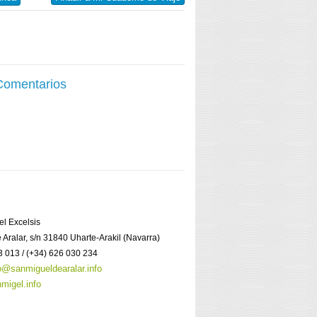
 Comentarios
el Excelsis
 Aralar, s/n 31840 Uharte-Arakil (Navarra)
3 013 / (+34) 626 030 234
o@sanmigueldearalar.info
migel.info