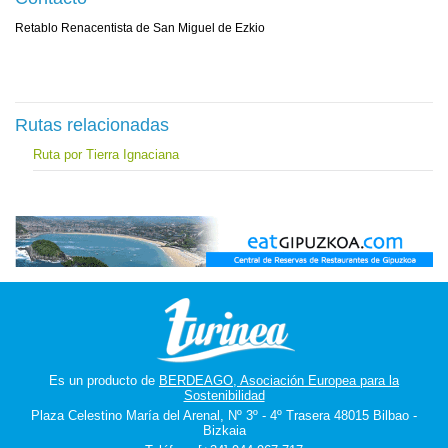
Retablo Renacentista de San Miguel de Ezkio
Rutas relacionadas
Ruta por Tierra Ignaciana
Es un producto de
BERDEAGO, Asociación Europea para la
Sostenibilidad
Plaza Celestino María del Arenal, Nº 3º - 4º Trasera 48015 Bilbao -
Bizkaia