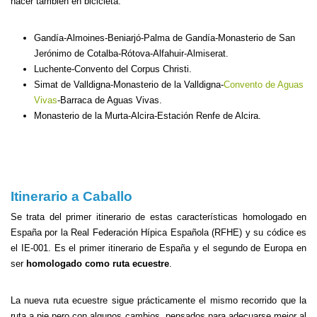
hacer también en bicicleta:
Gandía-Almoines-Beniarjó-Palma de Gandía-Monasterio de San
Jerónimo de Cotalba-Rótova-Alfahuir-Almiserat.
Luchente-Convento del Corpus Christi.
Simat de Valldigna-Monasterio de la Valldigna-
Convento de Aguas
Vivas
-Barraca de Aguas Vivas.
Monasterio de la Murta-Alcira-Estación Renfe de Alcira.
Itinerario a Caballo
Se trata del primer itinerario de estas características homologado en
España por la Real Federación Hípica Española (RFHE) y su códice es
el IE-001. Es el primer itinerario de España y el segundo de Europa en
ser
homologado como ruta ecuestre
.
La nueva ruta ecuestre sigue prácticamente el mismo recorrido que la
ruta a pie pero con algunos cambios, pensados para adecuarse mejor al