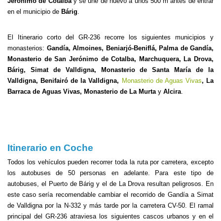
Jerónimo de Cotalba
y se une de nuevo a unos 500 m antes de entrar
en el municipio de
Bárig
.
El Itinerario corto del GR-236 recorre los siguientes municipios y
monasterios:
Gandía, Almoines, Beniarjó-Beniflá, Palma de Gandía,
Monasterio de San Jerónimo de Cotalba, Marchuquera, La Drova,
Bárig, Simat de Valldigna, Monasterio de Santa María de la
Valldigna, Benifairó de la Valldigna,
Monasterio de Aguas Vivas
, La
Barraca de Aguas Vivas, Monasterio de La Murta
y
Alcira
.
Itinerario en Coche
Todos los vehículos pueden recorrer toda la ruta por carretera, excepto
los autobuses de 50 personas en adelante. Para este tipo de
autobuses, el Puerto de Bárig y el de La Drova resultan peligrosos. En
este caso sería recomendable cambiar el recorrido de Gandía a Simat
de Valldigna por la N-332 y más tarde por la carretera CV-50. El ramal
principal del GR-236 atraviesa los siguientes cascos urbanos y en el