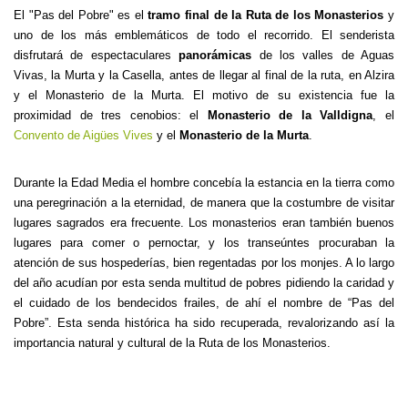
El "Pas del Pobre" es el
tramo final de la Ruta de los Monasterios
y
uno de los más emblemáticos de todo el recorrido. El senderista
disfrutará de espectaculares
panorámicas
de los valles de Aguas
Vivas, la Murta y la Casella, antes de llegar al final de la ruta, en Alzira
y el Monasterio de la Murta. El motivo de su existencia fue la
proximidad de tres cenobios: el
Monasterio de la Valldigna
, el
Convento de Aigües Vives
y el
Monasterio de la Murta
.
Durante la Edad Media el hombre concebía la estancia en la tierra como
una peregrinación a la eternidad, de manera que la costumbre de visitar
lugares sagrados era frecuente. Los monasterios eran también buenos
lugares para comer o pernoctar, y los transeúntes procuraban la
atención de sus hospederías, bien regentadas por los monjes. A lo largo
del año acudían por esta senda multitud de pobres pidiendo la caridad y
el cuidado de los bendecidos frailes, de ahí el nombre de “Pas del
Pobre”. Esta senda histórica ha sido recuperada, revalorizando así la
importancia natural y cultural de la Ruta de los Monasterios.