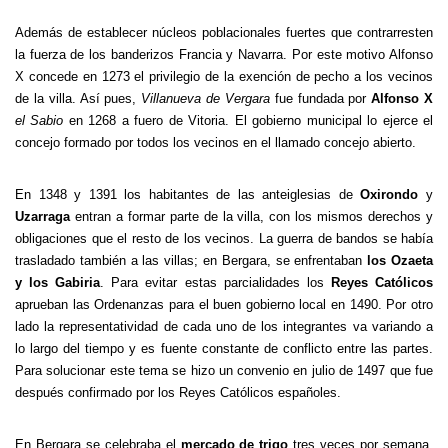
Además de establecer núcleos poblacionales fuertes que contrarresten
la fuerza de los banderizos Francia y Navarra. Por este motivo Alfonso
X concede en 1273 el privilegio de la exención de pecho a los vecinos
de la villa. Así pues,
Villanueva de Vergara
fue fundada por
Alfonso X
el Sabio
en 1268 a fuero de Vitoria. El gobierno municipal lo ejerce el
concejo formado por todos los vecinos en el llamado concejo abierto.
En 1348 y 1391 los habitantes de las anteiglesias de
Oxirondo
y
Uzarraga
entran a formar parte de la villa, con los mismos derechos y
obligaciones que el resto de los vecinos. La guerra de bandos se había
trasladado también a las villas; en Bergara, se enfrentaban
los Ozaeta
y los Gabiria
. Para evitar estas parcialidades los
Reyes Católicos
aprueban las Ordenanzas para el buen gobierno local en 1490. Por otro
lado la representatividad de cada uno de los integrantes va variando a
lo largo del tiempo y es fuente constante de conflicto entre las partes.
Para solucionar este tema se hizo un convenio en julio de 1497 que fue
después confirmado por los Reyes Católicos españoles.
En Bergara se celebraba el
mercado de trigo
tres veces por semana,