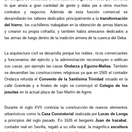
lo que atraía a gran cantidad de gente y daba pie a otros muchos
contratos y negocios. Además de esta función comercial se
desarrollarán los talleres dedicados principalmente a la
transformación
del hierro
, los cuchilleros trabajaban en la obtención de armas blancas
y crearon su propia cofradía; y también había artesanos dedicados a
las armas de fuego dentro de la tradición armera de la cuenca del Deba.
La arquitectura civil se desarrolla porque los nobles, ricos comerciantes
y funcionarios del ejército y la administración reconstruyen o edifican
sus casas; por ejemplo las casas
Ondarza y Eguino-Mallea
. También
se desarrollan las construcciones religiosas ya que en 1565 el contador
Ondarza refunda el
Convento de la Santísima
Trinidad
situado en la
calle Goenkale y a finales de siglo se construyó el
Colegio de los
jesuitas
en la actual plaza de San Martín de Agirre.
Durante el siglo XVII continúa la construcción de nuevos elementos
urbanísticos como la
Casa Consistorial
realizada por
Lucas de Longa
a principios del siglo pasado. En 1626 el bergarés
Juan de Irazabal
,
contador real en Sevilla, regaló a su villa natal, la magnífica
escultura