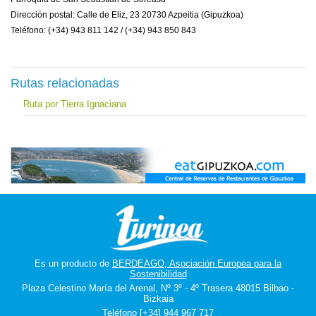
Dirección postal: Calle de Eliz, 23 20730 Azpeitia (Gipuzkoa)
Teléfono: (+34) 943 811 142 / (+34) 943 850 843
Rutas relacionadas
Ruta por Tierra Ignaciana
Es un producto de
BERDEAGO, Asociación Europea para la
Sostenibilidad
Plaza Celestino María del Arenal, Nº 3º - 4º Trasera 48015 Bilbao -
Bizkaia
Teléfono [+34] 944 967 717