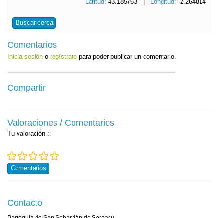
Latitud:
43.185763 |
Longitud:
-2.264814
Buscar cerca
Comentarios
Inicia sesión
o
regístrate
para poder publicar un comentario.
Compartir
Valoraciones / Comentarios
Tu valoración
:
Comentarios
Contacto
Parroquia de San Sebastián de Soreasu