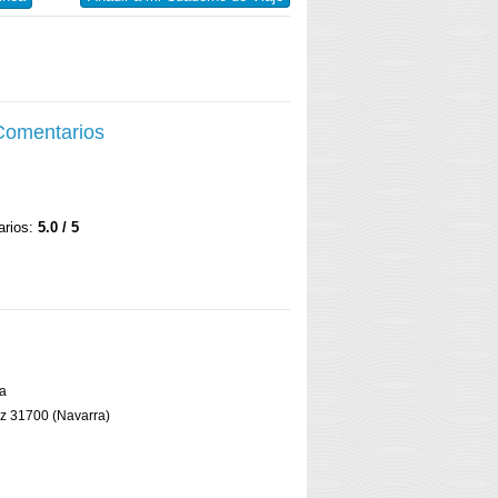
 Comentarios
arios:
5.0 / 5
ya
ioz 31700 (Navarra)