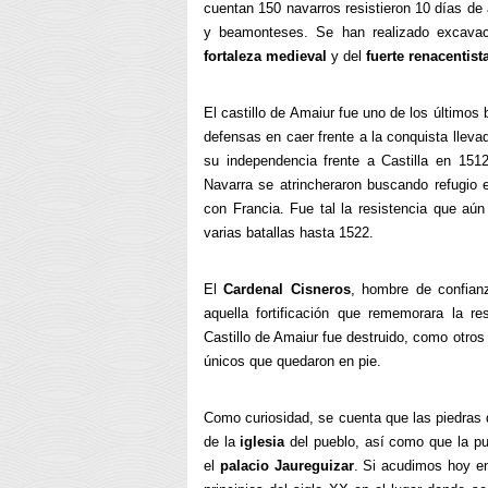
cuentan 150 navarros resistieron 10 días de
y beamonteses. Se han realizado excavac
fortaleza medieval
y del
fuerte renacentist
El castillo de Amaiur fue uno de los últimos
defensas en caer frente a la conquista lleva
su independencia frente a Castilla en 1512
Navarra se atrincheraron buscando refugio e
con Francia. Fue tal la resistencia que aú
varias batallas hasta 1522.
El
Cardenal Cisneros
, hombre de confia
aquella fortificación que rememorara la re
Castillo de Amaiur fue destruido, como otros
únicos que quedaron en pie.
Como curiosidad, se cuenta que las piedras de
de la
iglesia
del pueblo, así como que la pue
el
palacio Jaureguizar
. Si acudimos hoy e