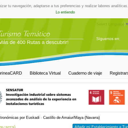
mizar tu navegación, adaptarse a tus preferencias y realizar labores analític
Lo entiendo
Select Language
Turismo Temático
Síguenos en:
Más de 400 Rutas a descubrir!
urineaCARD
Biblioteca Virtual
Cuaderno de viaje
Registrar
tronómicas por Euskadi
Castillo de Amaiur/Maya (Navarra)
»
varra)
Añadir mi Establecimiento a Tur