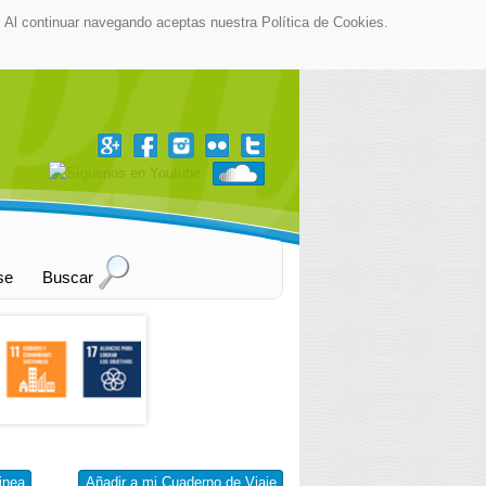
as. Al continuar navegando aceptas nuestra Política de Cookies.
▼
se
Buscar
inea
Añadir a mi Cuaderno de Viaje