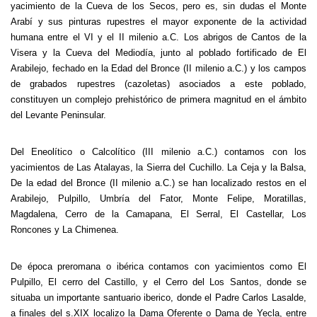
yacimiento de la Cueva de los Secos, pero es, sin dudas el Monte
Arabí y sus pinturas rupestres el mayor exponente de la actividad
humana entre el VI y el II milenio a.C. Los abrigos de Cantos de la
Visera y la Cueva del Mediodía, junto al poblado fortificado de El
Arabilejo, fechado en la Edad del Bronce (II milenio a.C.) y los campos
de grabados rupestres (cazoletas) asociados a este poblado,
constituyen un complejo prehistórico de primera magnitud en el ámbito
del Levante Peninsular.
Del Eneolítico o Calcolítico (III milenio a.C.) contamos con los
yacimientos de Las Atalayas, la Sierra del Cuchillo. La Ceja y la Balsa,
De la edad del Bronce (II milenio a.C.) se han localizado restos en el
Arabilejo, Pulpillo, Umbría del Fator, Monte Felipe, Moratillas,
Magdalena, Cerro de la Camapana, El Serral, El Castellar, Los
Roncones y La Chimenea.
De época preromana o ibérica contamos con yacimientos como El
Pulpillo, El cerro del Castillo, y el Cerro del Los Santos, donde se
situaba un importante santuario iberico, donde el Padre Carlos Lasalde,
a finales del s.XIX localizo la Dama Oferente o Dama de Yecla, entre