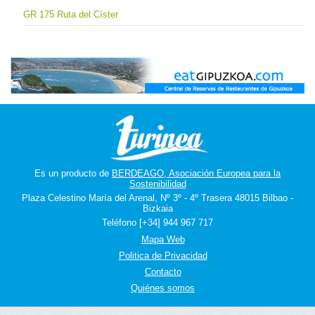
GR 175 Ruta del Císter
Es un producto de
BERDEAGO, Asociación Europea para la
Sostenibilidad
Plaza Celestino María del Arenal, Nº 3º - 4º Trasera 48015 Bilbao -
Bizkaia
Teléfono [+34] 944 967 717
Mapa Web
Politica de Privacidad
Contacto
Quiénes somos