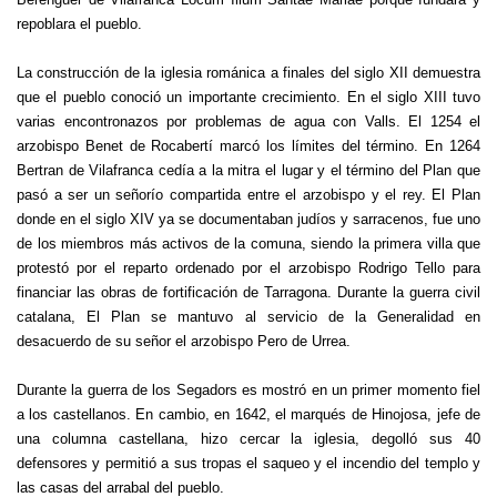
repoblara el pueblo.
La construcción de la iglesia románica a finales del siglo XII demuestra
que el pueblo conoció un importante crecimiento.
En el siglo XIII tuvo
varias encontronazos por problemas de agua con Valls.
El 1254 el
arzobispo Benet de Rocabertí marcó los límites del término.
En 1264
Bertran de Vilafranca cedía a la mitra el lugar y el término del Plan que
pasó a ser un señorío compartida entre el arzobispo y el rey.
El Plan
donde en el siglo XIV ya se documentaban judíos y sarracenos, fue uno
de los miembros más activos de la comuna, siendo la primera villa que
protestó por el reparto ordenado por el arzobispo Rodrigo Tello para
financiar las obras de fortificación de Tarragona.
Durante la guerra civil
catalana, El Plan se mantuvo al servicio de la Generalidad en
desacuerdo de su señor el arzobispo Pero de Urrea.
Durante la guerra de los Segadors es mostró en un primer momento fiel
a los castellanos.
En cambio, en 1642, el marqués de Hinojosa, jefe de
una columna castellana, hizo cercar la iglesia, degolló sus 40
defensores y permitió a sus tropas el saqueo y el incendio del templo y
las casas del arrabal
del pueblo.