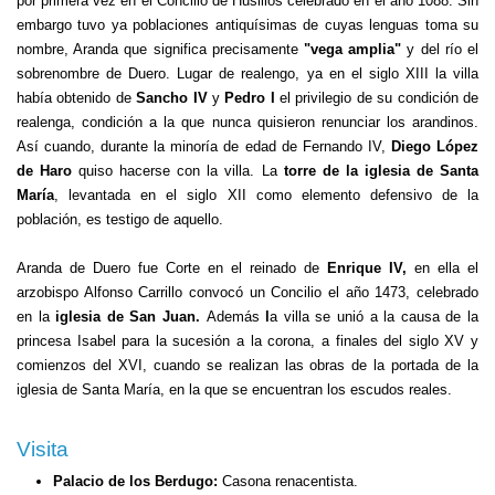
por primera vez en el Concilio de Husillos celebrado en el año 1088. Sin
embargo tuvo ya poblaciones antiquísimas de cuyas lenguas toma su
nombre, Aranda que significa precisamente
"vega amplia"
y del río el
sobrenombre de Duero. Lugar de realengo, ya en el siglo XIII la villa
había obtenido de
Sancho IV
y
Pedro I
el privilegio de su condición de
realenga, condición a la que nunca quisieron renunciar los arandinos.
Así cuando, durante la minoría de edad de Fernando IV,
Diego López
de Haro
quiso hacerse con la villa. La
torre de la iglesia de Santa
María
, levantada en el siglo XII como elemento defensivo de la
población, es testigo de aquello.
Aranda de Duero fue Corte en el reinado de
Enrique IV,
en ella el
arzobispo Alfonso Carrillo convocó un Concilio el año 1473, celebrado
en la
iglesia de San Juan.
Además
l
a villa se unió a la causa de la
princesa Isabel para la sucesión a la corona, a finales del siglo XV y
comienzos del XVI, cuando se realizan las obras de la portada de la
iglesia de Santa María, en la que se encuentran los escudos reales.
Visita
Palacio de los Berdugo:
Casona renacentista.