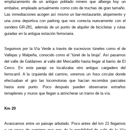
emplazamiento de un antiguo poblado minero que alberga hoy un
embalse, empleado actualmente como coto de truchas de gran tamaño.
Las inmediaciones acogen así mismo un bar-restaurante, alojamiento y
una zona deportiva con parking que nos conecta nuevamente con el
sendero GR-281, además de un punto de alquiler de bicicletas y rutas
guiadas en la antigua estación ferroviaria.
Seguimos por la Vía Verde a través de sucesivos túneles como el de
Vallejas y Malpeña, conocido como el “túnel de la bruja”. Así pasamos
del valle de Galdames al valle del Mercadillo hasta llegar al barrio de El
Cerco. En este paraje se localizaba otro antiguo cargadero del
ferrocarril. A la izquierda del camino, veremos un foso circular donde
efectuaban el giro las locomotoras que hacían recorridos parciales
hasta este punto. Poco después pueden observarse extraños
terraplenes y muros que llegan a atrincherar un tramo de la vía.
Km 20
Avanzamos entre un paisaje arbolado. Poco antes del km 21 llegamos
a un cruce de caminos que nos da la posibilidad de salir de la Vía