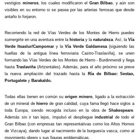
vestigios
mineros
, los cuales modificaron el
Gran Bilbao
, y aún son
visibles en su entorno si se pasea por las arterias ferrosas que desde
antaño lo forjaron.
Recorriendo la red de Vías Verdes de los Montes de Hierro puedes
sumergirte en una aventura entre la
historia
y la
naturaleza
. Así, la
Vía
Verde Itsaslur/Campomar
y la
Vía Verde Galdamesa
(siguiendo las
huellas de la antigua línea ferroviaria Castro-Traslaviña), se unen
formando las Vías Verdes de los Montes de Hierro - Burdinmendi y llega
hasta
Traslaviña
(Artzentales). Además, para el año próximo se preve
la nueva ampliación del trazado hasta la
Ría de Bilbao: Sestao,
Portugalete
y
Barakaldo.
Todas ellas tienen en común su
origen minero
, ligado a la extracción
de un mineral de
hierro
de gran calidad, cuya fama llegó hace siglos a
toda Europa, siendo recogida incluso en la obra de
Shakespeare
.
Además sin ir tan lejos, impulsó el despliegue
industrial
de todo el
Gran Bilbao (con empresas tan representativas como los Altos Hornos
de Vizcaya), dando lugar al nacimiento de la burguesía vasca, como al
movimiento obrero y sus figuras emblemáticas.