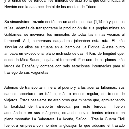
y el único de los
ferrocarriles mineros de esta zona que comunicaba el
Nervión con
la cara occidental de los montes de Triano.
Su sinuosísimo trazado contó con un ancho peculiar (1,14 m) y por sus
raíles, además de transportarse la producción de sus propias minas en
Galdames, se movieron los minerales de todas las minas vecinas al
ferrocarril. Así, numerosos cargaderos jalonaban esta ruta. El más
singular de ellos se situaba en el barrio de La Florida. A este punto
arribaba un excepcional plano inclinado de casi 4 Km. de longitud que,
desde la Mina Sauco, llegaba al ferrocarril. Fue uno de los planos más
largos de España y contaba con seis estaciones intermedias para el
trasiego de sus vagonetas.
Además de transportar mineral al puerto y a las acerías bilbaínas, sus
carriles soportaron un tráfico, más o menos regular, de trenes de
viajeros. Estos pasajeros no eran otros que mineros que, aprovechando
la facilidad de transporte ofrecida por este ferrocarril, fueron
asentándose en sus márgenes, creando nuevos barrios mineros en
plena montaña: La Balastrera, La Aceña, Saúco... Tras la Guerra Civil
fue otra empresa con nombre anglosajón la que adquirió el trazado