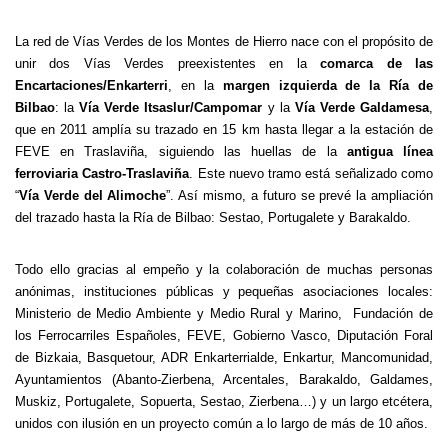
La red de Vías Verdes de los Montes de Hierro nace con el propósito de
unir dos Vías Verdes preexistentes en la
comarca de las
Encartaciones/Enkarterri
, en la
margen izquierda de la Ría de
Bilbao
: la
Vía Verde Itsaslur/Campomar
y la
Vía Verde Galdamesa
,
que en 2011 amplía su trazado en 15 km hasta llegar a la estación de
FEVE en Traslaviña, siguiendo las huellas de la
antigua línea
ferroviaria Castro-Traslaviña
. Este nuevo tramo está señalizado como
“
Vía Verde del Alimoche
”. Así mismo, a futuro se prevé la ampliación
del trazado hasta la Ría de Bilbao: Sestao, Portugalete y Barakaldo.
Todo ello gracias al empeño y la colaboración de muchas personas
anónimas, instituciones públicas y pequeñas asociaciones locales:
Ministerio de Medio Ambiente y Medio Rural y Marino, Fundación de
los Ferrocarriles Españoles, FEVE, Gobierno Vasco, Diputación Foral
de Bizkaia, Basquetour, ADR Enkarterrialde, Enkartur, Mancomunidad,
Ayuntamientos (Abanto-Zierbena, Arcentales, Barakaldo, Galdames,
Muskiz, Portugalete, Sopuerta, Sestao, Zierbena…) y un largo etcétera,
unidos con ilusión en un proyecto común a lo largo de más de 10 años.