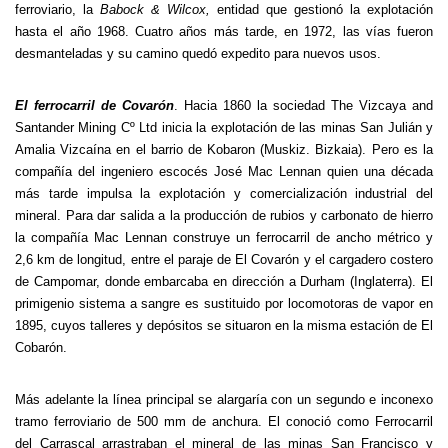
ferroviario, la
Babock & Wilcox,
entidad que gestionó la explotación
hasta el año 1968. Cuatro años más tarde, en 1972, las vías fueron
desmanteladas y su camino quedó expedito para nuevos usos.
El ferrocarril de Covarón
. Hacia 1860 la sociedad The Vizcaya and
Santander Mining Cº Ltd inicia la explotación de las minas San Julián y
Amalia Vizcaína en el barrio de Kobaron (Muskiz. Bizkaia). Pero es la
compañía del ingeniero escocés José Mac Lennan quien una década
más tarde impulsa la explotación y comercialización industrial del
mineral. Para dar salida a la producción de rubios y carbonato de hierro
la compañía Mac Lennan construye un ferrocarril de ancho métrico y
2,6 km de longitud, entre el paraje de El Covarón y el cargadero costero
de Campomar, donde embarcaba en dirección a Durham (Inglaterra). El
primigenio sistema a sangre es sustituido por locomotoras de vapor en
1895, cuyos talleres y depósitos se situaron en la misma estación de El
Cobarón.
Más adelante la línea principal se alargaría con un segundo e inconexo
tramo ferroviario de 500 mm de anchura. El conoció como Ferrocarril
del Carrascal arrastraban el mineral de las minas San Francisco y