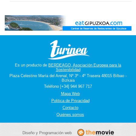
Es un producto de
BERDEAGO, Asociación Europea para la
Sostenibilidad
Plaza Celestino María del Arenal, Nº 3º - 4º Trasera 48015 Bilbao -
Bizkaia
Teléfono [+34] 944 967 717
Mapa Web
Politica de Privacidad
Contacto
Quiénes somos
Diseño y Programación web