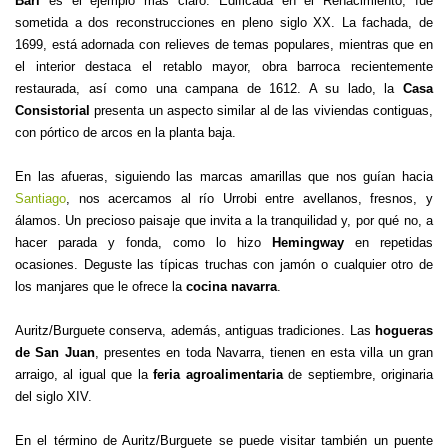
Bari
es el ejemplo más claro. Edificada en el Renacimiento, fue
sometida a dos reconstrucciones en pleno siglo XX. La fachada, de
1699, está adornada con relieves de temas populares, mientras que en
el interior destaca el retablo mayor, obra barroca recientemente
restaurada, así como una campana de 1612. A su lado, la
Casa
Consistorial
presenta un aspecto similar al de las viviendas contiguas,
con pórtico de arcos en la planta baja.
En las afueras, siguiendo las marcas amarillas que nos guían hacia
Santiago
, nos acercamos al río Urrobi entre avellanos, fresnos, y
álamos. Un precioso paisaje que invita a la tranquilidad y, por qué no, a
hacer parada y fonda, como lo hizo
Hemingway
en repetidas
ocasiones. Deguste las típicas truchas con jamón o cualquier otro de
los manjares que le ofrece la
cocina navarra
.
Auritz/Burguete conserva, además, antiguas tradiciones. Las
hogueras
de San Juan
, presentes en toda Navarra, tienen en esta villa un gran
arraigo, al igual que la
feria agroalimentaria
de septiembre, originaria
del siglo XIV.
En el término de Auritz/Burguete se puede visitar también un puente