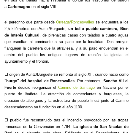
en sus campañas hacia Hispania o donde los vascones derrotaron
a
Carlomagno
en el siglo VIII.
el peregrino que parte desde
Orreaga/Roncesvalles
se encuentra a los
2,5 kilómetros con Auritz/Burguete,
un bello pueblo caminero, Bien
de Interés Cultural
, de pirenaicas casas con tejados a cuatro aguas
que escoltan al caminante a su paso por la localidad. Dos arroyos
flanquean la carretera que la atraviesa, y a su paso encuentran en el
centro del pueblo los antiguos lugares de reunión: la iglesia, el
ayuntamiento y el frontón.
El origen de Auritz/Burguete se remonta al siglo XII, cuando nació como
"burgo" del hospital de Roncesvalles
. Por entonces,
Sancho VII el
Fuerte
decidió reorganizar el
Camino de Santiago
en Navarra por el
puerto de Ibañeta. La atracción de comerciantes y burgueses, la
creación de albergues y la estructura de pueblo lineal junto al Camino
desencadenaron su fundación en el año 1100.
El pueblo fue reconstruido tras el incendio provocado por las tropas
francesas de la Convención en 1794.
La iglesia de San Nicolás de