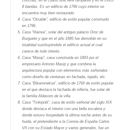
conchas; en el cuarto una fiera rampante y en el cinco
8 bandas. Es un edificio de 1796 cuyo interior se
encuentra muy bien restaurado.
Casa “
Otsalde
”, edificio de estilo popular construido
en 1796.
Casa “
Iñarrea
”, solar del antiguo palacio Oroz de
Burguete y que en el año 1985 fue demolido en su
totalidad sustituyéndole el edificio actual el cual
carece de todo interés.
Casa “Masip”, casa construida en 1893 por el
empresario Antonio Masip y que combina la
arquitectura popular con elementos más señoriales
como diseño de ventanas en fachada, tejado, etc.
Casa “
Bikarionekoa
”, edificio de 1760 de estilo popular
en el que destaca la fachada de sillería, fue solar de
la familia Aldasoro de la villa.
Casa “
Txikipolit
”, casa de estilo señorial del siglo XIX
donde destaca el interior con una bella escalera y
donde estuvo hospedado la última noche antes de su
huida, el pretendiente a la Corona de España Carlos
VII con su Estado Mayor y varios generales, fue un