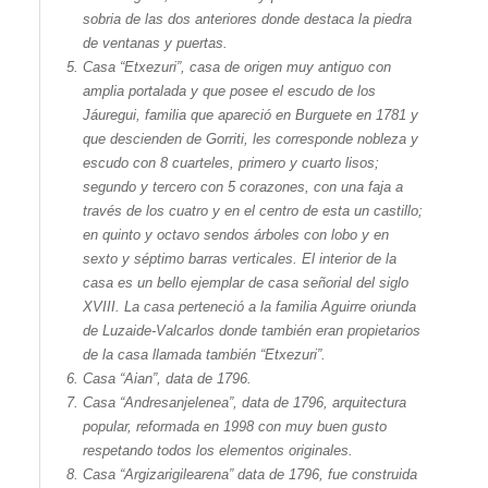
sobria de las dos anteriores donde destaca la piedra
de ventanas y puertas.
Casa “
Etxezuri
”, casa de origen muy antiguo con
amplia portalada y que posee el escudo de los
Jáuregui, familia que apareció en Burguete en 1781 y
que descienden de Gorriti, les corresponde nobleza y
escudo con 8 cuarteles, primero y cuarto lisos;
segundo y tercero con 5 corazones, con una faja a
través de los cuatro y en el centro de esta un castillo;
en quinto y octavo sendos árboles con lobo y en
sexto y séptimo barras verticales. El interior de la
casa es un bello ejemplar de casa señorial del siglo
XVIII. La casa perteneció a la familia Aguirre oriunda
de Luzaide-Valcarlos donde también eran propietarios
de la casa llamada también “
Etxezuri
”.
Casa “
Aian
”, data de 1796.
Casa “
Andresanjelenea
”, data de 1796, arquitectura
popular, reformada en 1998 con muy buen gusto
respetando todos los elementos originales.
Casa “
Argizarigilearena
” data de 1796, fue construida