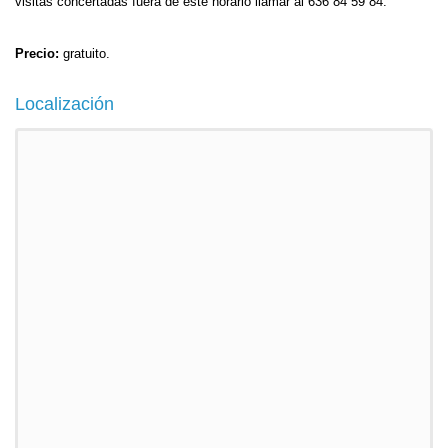
visitas concertadas fuera de este horario llamar al 636 84 59 84.
Precio:
gratuito.
Localización