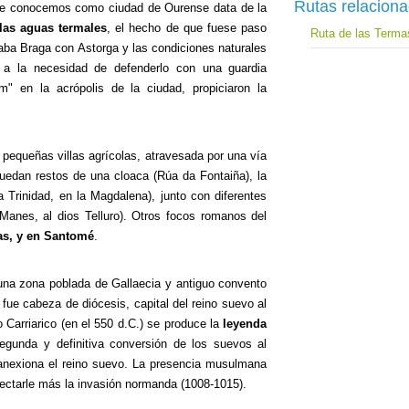
Rutas relacion
ue conocemos como ciudad de Ourense data de la
las aguas termales
, el hecho de que fuese paso
Ruta de las Terma
ba Braga con Astorga y las condiciones naturales
o a la necesidad de defenderlo con una guardia
" en la acrópolis de la ciudad, propiciaron la
pequeñas villas agrícolas, atravesada por una vía
 quedan restos de una cloaca (Rúa da Fontaiña), la
a Trinidad, en la Magdalena), junto con diferentes
Manes, al dios Telluro). Otros focos romanos del
das, y en Santomé
.
una zona poblada de Gallaecia y antiguo convento
fue cabeza de diócesis, capital del reino suevo al
 Carriarico (en el 550 d.C.) se produce la
leyenda
segunda y definitiva conversión de los suevos al
o anexiona el reino suevo. La presencia musulmana
fectarle más la invasión normanda (1008-1015).