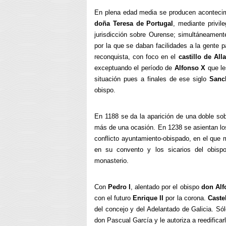
En plena edad media se producen acontecim
doña Teresa de Portugal
, mediante privil
jurisdicción sobre Ourense; simultáneament
por la que se daban facilidades a la gente p
reconquista, con foco en el
castillo de Alla
exceptuando el período de
Alfonso X
que le
situación pues a finales de ese siglo
Sanc
obispo.
En 1188 se da la aparición de una doble so
más de una ocasión. En 1238 se asientan los
conflicto ayuntamiento-obispado, en el que 
en su convento y los sicarios del obispo
monasterio.
Con
Pedro I
, alentado por el obispo
don Alf
con el futuro
Enrique II
por la corona.
Caste
del concejo y del Adelantado de Galicia. Sól
don Pascual García y le autoriza a reedificarl