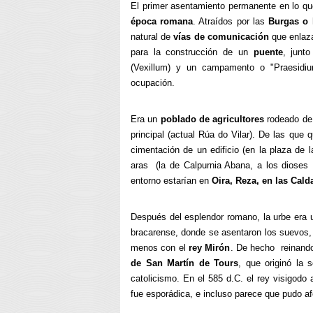
El primer asentamiento permanente en lo q
época romana
. Atraídos por las
Burgas o 
natural de
vías de comunicación
que enlaza
para la construcción de un
puente
, junt
(Vexillum) y un campamento o "Praesidium
ocupación.
Era un
poblado de agricultores
rodeado de 
principal (actual Rúa do Vilar). De las que
cimentación de un edificio (en la plaza de l
aras (la de Calpurnia Abana, a los dioses 
entorno estarían en
Oira, Reza, en las Cal
Después del esplendor romano, la urbe era 
bracarense, donde se asentaron los suevos, 
menos con el
rey Mirón
. De hecho reinando
de San Martín de Tours
, que originó la 
catolicismo. En el 585 d.C. el rey visigod
fue esporádica, e incluso parece que pudo a