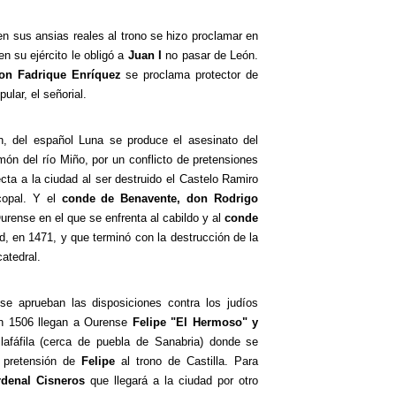
en sus ansias reales al trono se hizo proclamar en
n su ejército le obligó a
Juan I
no pasar de León.
on Fadrique Enríquez
se proclama protector de
lar, el señorial.
, del español Luna se produce el asesinato del
món del río Miño, por un conflicto de pretensiones
ecta a la ciudad al ser destruido el Castelo Ramiro
copal. Y el
conde de Benavente, don Rodrigo
urense en el que se enfrenta al cabildo y al
conde
ad, en 1471, y que terminó con la destrucción de la
catedral.
 se aprueban las disposiciones contra los judíos
En 1506 llegan a Ourense
Felipe "El Hermoso" y
afáfila (cerca de puebla de Sanabria) donde se
 pretensión de
Felipe
al trono de Castilla. Para
rdenal Cisneros
que llegará a la ciudad por otro