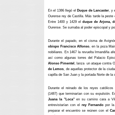
En el 1386 llegó el
Duque de Lancaster
, y 
Ourense rey de Castilla. Más tarde la peste e
Entre 1400 y 1429 el
duque de Arjona, d
Ourense. Se sumaba al poder episcopal y popu
Durante el papado, en el cisma de Avignón
obispo Francisco Alfonso
, en la poza Mai
nobiliares. En 1467 la revuelta Irmandiña af
así como algunas torres del Palacio Epis
Alonso Pimentel
, lanza un ataque contra O
de Lemos
, de aquellas protector de la ciud
capilla de San Juan y la portada Norte de la 
Durante el reinado de los reyes católicos
(1487) que terminarían con su expulsión. 
Juana la "Loca"
en su camino cara a Vill
entrevistarían con el
rey Fernando
por la
preparar el encuentro se reúnen con el
Ca