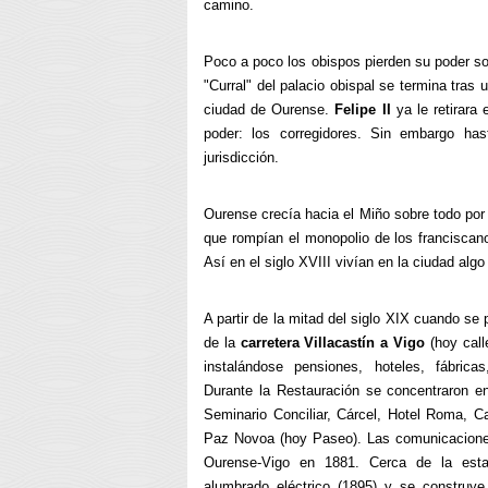
camino.
Poco a poco los obispos pierden su poder sob
"Curral" del palacio obispal se termina tras 
ciudad de Ourense.
Felipe II
ya le retirara
poder: los corregidores. Sin embargo has
jurisdicción.
Ourense crecía hacia el Miño sobre todo por
que rompían el monopolio de los franciscanos
Así en el siglo XVIII vivían en la ciudad al
A partir de la mitad del siglo XIX cuando se
de la
carretera Villacastín a Vigo
(hoy call
instalándose pensiones, hoteles, fábricas
Durante la Restauración se concentraron en e
Seminario Conciliar, Cárcel, Hotel Roma, Ca
Paz Novoa (hoy Paseo). Las comunicaciones 
Ourense-Vigo en 1881. Cerca de la estac
alumbrado eléctrico (1895) y se construye