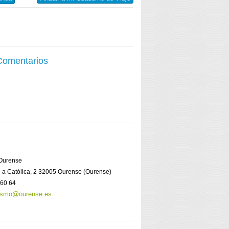
 Comentarios
 Ourense
el a Católica, 2 32005 Ourense (Ourense)
 60 64
rismo@ourense.es