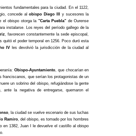
ientos fundamentales para la ciudad. En el 1122,
egio, concede al
obispo Diego III
y sucesores la
e el obispo otorga la
"Carta Puebla"
de Ourense
ara instalarse. Los reyes del período gallego de la
riz
, favorecen constantemente la sede episcopal,
s quitó el poder temporal en 1256. Poco duró esta
ho IV
les devolvió la jurisdicción de la ciudad al
beranía:
Obispo-Ayuntamiento
, que chocarían en
 franciscanos, que serían los protagonistas de un
muere un sobrino del obispo, refugiándose la gente
, ante la negativa de entregarse, quemaron el
onso
, la ciudad se vuelve escenario de sus luchas
lo Ramiro
, del obispo, es tomado por los hombres
o en 1382, Juan I le devuelve el castillo al obispo
o.