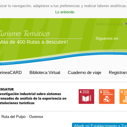
mizar tu navegación, adaptarse a tus preferencias y realizar labores analític
Lo entiendo
Select Language
Turismo Temático
Síguenos en:
Más de 400 Rutas a descubrir!
urineaCARD
Biblioteca Virtual
Cuaderno de viaje
Registrar
Ruta del Pulpo
Ourense
»
»
Añadir mi Establecimiento a Tur