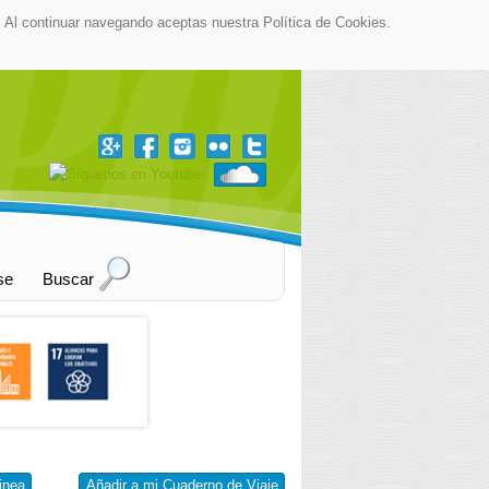
as. Al continuar navegando aceptas nuestra Política de Cookies.
▼
se
Buscar
inea
Añadir a mi Cuaderno de Viaje