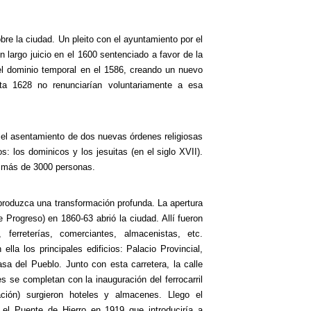
re la ciudad. Un pleito con el ayuntamiento por el
un largo juicio en el 1600 sentenciado a favor de la
 el dominio temporal en el 1586, creando un nuevo
ta 1628 no renunciarían voluntariamente a esa
 el asentamiento de dos nuevas órdenes religiosas
: los dominicos y los jesuitas (en el siglo XVII).
go más de 3000 personas.
 produzca una transformación profunda. La apertura
e Progreso) en 1860-63 abrió la ciudad. Allí fueron
, ferreterías, comerciantes, almacenistas, etc.
lla los principales edificios: Palacio Provincial,
sa del Pueblo. Junto con esta carretera, la calle
se completan con la inauguración del ferrocarril
ión) surgieron hoteles y almacenes. Llego el
 el Puente de Hierro en 1919 que introduciría a