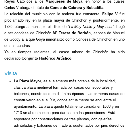
Reyes Católicos a los
Marqueses de Moya
, en honor a los cuales
Carlos V otorga el título de
Conde de Cabrera y Bobadilla
.
La relación del municipio con la realeza fue constante,
Felipe V
fue
proclamado rey en la plaza mayor de Chinchón y posteriormente, en
1739, otorgó al municipio el Título de
“La Muy Noble y Muy Leal”
. Llegó
a ser condesa de Chinchón
Mª Teresa de Borbón
, esposa de Manuel
de Godoy a la que Goya inmortalizó como Condesa de Chinchón en uno
de sus cuadros.
Ya en tiempos recientes, el casco urbano de Chinchón ha sido
declarado
Conjunto Histórico Artístico
.
Visita
La Plaza Mayor
, es el elemento más notable de la localidad,
clásica plaza medieval formada por casas con soportales y
balcones, construidos en distintas épocas. Las primeras casas se
construyeron en el s. XV, donde actualmente se encuentra el
ayuntamiento. La plaza quedó totalmente cerrada en 1683 y en
1713 se abren huecos para dar paso a las procesiones. Está
soportada por construcciones de tres plantas, con galerías
adinteladas y balcones de madera, sustentados por pies derechos