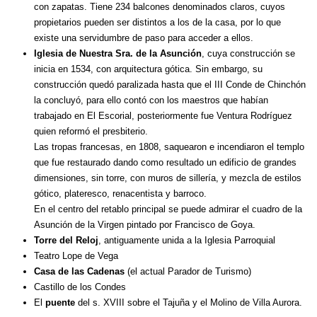
con zapatas. Tiene 234 balcones denominados claros, cuyos
propietarios pueden ser distintos a los de la casa, por lo que
existe una servidumbre de paso para acceder a ellos.
Iglesia de Nuestra Sra. de la Asunción
, cuya construcción se
inicia en 1534, con arquitectura gótica. Sin embargo, su
construcción quedó paralizada hasta que el III Conde de Chinchón
la concluyó, para ello contó con los maestros que habían
trabajado en El Escorial, posteriormente fue Ventura Rodríguez
quien reformó el presbiterio.
Las tropas francesas, en 1808, saquearon e incendiaron el templo
que fue restaurado dando como resultado un edificio de grandes
dimensiones, sin torre, con muros de sillería, y mezcla de estilos
gótico, plateresco, renacentista y barroco.
En el centro del retablo principal se puede admirar el cuadro de la
Asunción de la Virgen pintado por Francisco de Goya.
Torre del Reloj
, antiguamente unida a la Iglesia Parroquial
Teatro Lope de Vega
Casa de las Cadenas
(el actual Parador de Turismo)
Castillo de los Condes
El
puente
del s. XVIII sobre el Tajuña y el Molino de Villa Aurora.