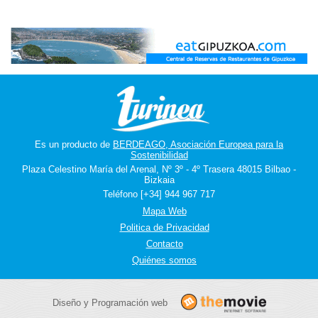
Es un producto de
BERDEAGO, Asociación Europea para la
Sostenibilidad
Plaza Celestino María del Arenal, Nº 3º - 4º Trasera 48015 Bilbao -
Bizkaia
Teléfono [+34] 944 967 717
Mapa Web
Politica de Privacidad
Contacto
Quiénes somos
Diseño y Programación web